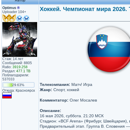
Автор
Optimus
®
Хоккей. Чемпионат мира 2026. Т
Uploader 104+
Стаж: 14 лет
Сообщений: 8805
Ratio:
3919.258
Раздал:
477.1 TB
Поблагодарили:
537033
Телекомпания:
Матч! Игра
29.63%
Жанр:
Спорт, хоккей
Откуда: Красноярск
Комментатор:
Олег Мосалев
Описание:
16 мая 2026, суббота. 21:20 МСК
Стадион: «BCF Arena» (Фрибург, Швейцария), 
Предварительный этап. Группа B. Словения —