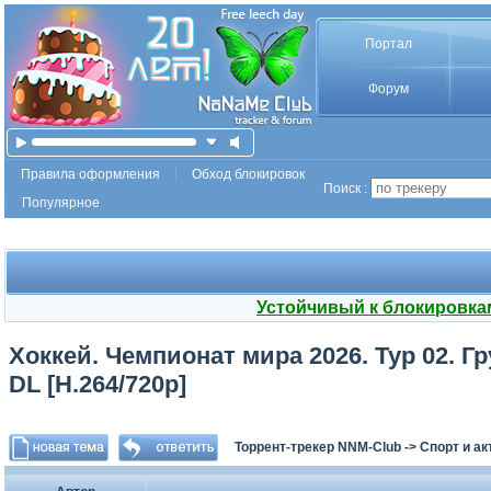
Портал
Форум
Правила оформления
Обход блокировок
Поиск :
Популярное
Устойчивый к блокировка
Хоккей. Чемпионат мира 2026. Тур 02. Гр
DL [H.264/720p]
Торрент-трекер NNM-Club
->
Спорт и а