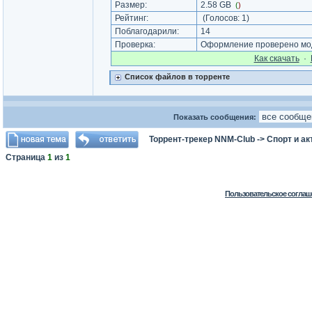
Размер:
2.58 GB
(
)
Рейтинг:
(Голосов:
1
)
Поблагодарили:
14
Проверка:
Оформление проверено мод
Как cкачать
·
Список файлов в торренте
Показать сообщения:
Торрент-трекер NNM-Club
->
Спорт и а
Страница
1
из
1
Пользовательское соглаш