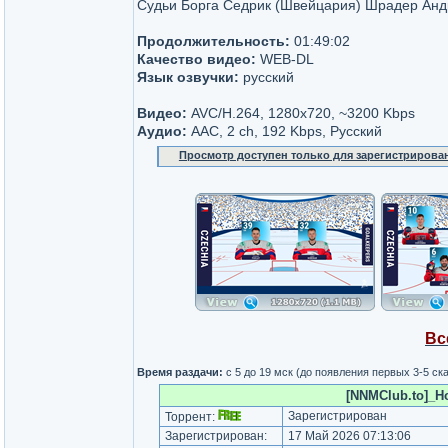
Судьи Борга Седрик (Швейцария) Шрадер Анд
Продолжительность:
01:49:02
Качество видео:
WEB-DL
Язык озвучки:
русский
Видео:
AVC/H.264, 1280x720, ~3200 Kbps
Аудио:
AAC, 2 ch, 192 Kbps, Русский
Просмотр доступен только для зарегистрирова
Вс
Время раздачи:
с 5 до 19 мск (до появления первых 3-5 с
[NNMClub.to]_H
Зарегистрирован
Торрент:
Зарегистрирован:
17 Май 2026 07:13:06