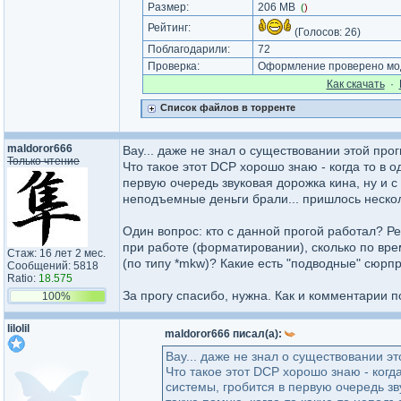
Размер:
206 MB
(
)
Рейтинг:
(Голосов:
26
)
Поблагодарили:
72
Проверка:
Оформление проверено мод
Как cкачать
·
Список файлов в торренте
maldoror666
Вау... даже не знал о существовании этой прог
Только чтение
Что такое этот DCP хорошо знаю - когда то в о
первую очередь звуковая дорожка кина, ну и с 
неподъемные деньги брали... пришлось нескол
Один вопрос: кто с данной прогой работал? Р
при работе (форматировании), сколько по вр
Стаж: 16 лет 2 мес.
(по типу *mkw)? Какие есть "подводные" сюрп
Сообщений: 5818
Ratio:
18.575
За прогу спасибо, нужна. Как и комментарии п
100%
lilolil
maldoror666 писал(а):
Вау... даже не знал о существовании эт
Что такое этот DCP хорошо знаю - когда
системы, гробится в первую очередь зву