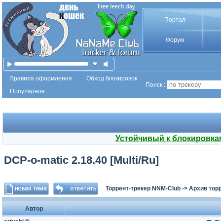
Портал
Форум
Правила оформления
Обход блокировок
Поиск :
Популярное
Устойчивый к блокировка
DCP-o-matic 2.18.40 [Multi/Ru]
Торрент-трекер NNM-Club
->
Архив тор
Автор