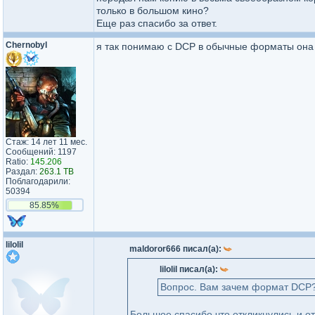
только в большом кино?
Еще раз спасибо за ответ.
Chernobyl
я так понимаю с DCP в обычные форматы она
Стаж: 14 лет 11 мес.
Сообщений: 1197
Ratio:
145.206
Раздал:
263.1 TB
Поблагодарили:
50394
85.85%
lilolil
maldoror666 писал(а):
lilolil писал(а):
Вопрос. Вам зачем формат DCP?
Большое спасибо что откликнулись и от