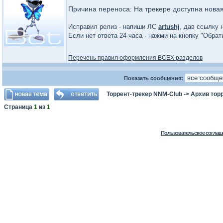
Причина переноса: На трекере доступна нова
Исправил релиз - напиши ЛС
artushj
, дав ссылку 
Если нет ответа 24 часа - нажми на кнопку "Обра
_________________
Перечень правил оформления ВСЕХ разделов
Показать сообщения:
Торрент-трекер NNM-Club
->
Архив тор
Страница
1
из
1
Пользовательское соглаш