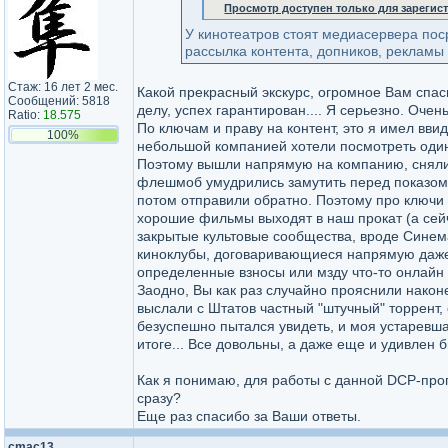
Просмотр доступен только для зареги
У кинотеатров стоят медиасервера поср
рассылка контента, допников, рекламы 
Стаж: 16 лет 2 мес.
Какой прекрасный экскурс, огромное Вам спас
Сообщений: 5818
делу, успех гарантирован.... Я серьезно. Очен
Ratio:
18.575
По ключам и праву на контент, это я имел вви
100%
небольшой компанией хотели посмотреть один
Поэтому вышли напрямую на компанию, сняли н
флешмоб умудрились замутить перед показом
потом отправили обратно. Поэтому про ключи 
хорошие фильмы выходят в наш прокат (а сейч
закрытые культовые сообщества, вроде Синема
киноклубы, договаривающиеся напрямую даже 
определенные взносы или мзду что-то онлайн г
Заодно, Вы как раз случайно прояснили након
выслали с Штатов частный "штучный" торрент,
безуспешно пытался увидеть, и моя устаревшая
итоге... Все довольны, а даже еще и удивлен 
Как я понимаю, для работы с данной DCP-прог
сразу?
Еще раз спасибо за Ваши ответы.
cmac13