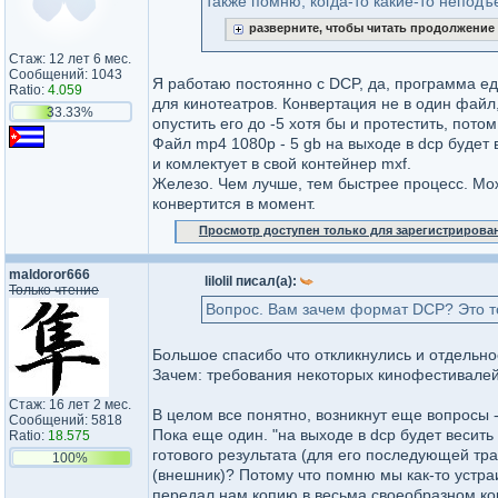
также помню, когда-то какие-то неподъ
разверните, чтобы читать продолжение
Стаж: 12 лет 6 мес.
Сообщений: 1043
Я работаю постоянно с DCP, да, программа е
Ratio:
4.059
для кинотеатров. Конвертация не в один файл
33.33%
опустить его до -5 хотя бы и протестить, пото
Файл mp4 1080p - 5 gb на выходе в dcp будет
и комлектует в свой контейнер mxf.
Железо. Чем лучше, тем быстрее процесс. Мож
конвертится в момент.
Просмотр доступен только для зарегистрирова
maldoror666
lilolil писал(а):
Только чтение
Вопрос. Вам зачем формат DCP? Это т
Большое спасибо что откликнулись и отдельное
Зачем: требования некоторых кинофестивалей 
Стаж: 16 лет 2 мес.
В целом все понятно, возникнут еще вопросы 
Сообщений: 5818
Пока еще один. "на выходе в dcp будет весит
Ratio:
18.575
готового результата (для его последующей тр
100%
(внешник)? Потому что помню мы как-то устра
передал нам копию в весьма своеобразном ко