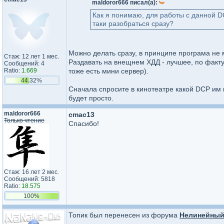
maldoror666 писал(а):
Как я понимаю, для работы с данной D
таки разобраться сразу?
Можно делать сразу, в принципе програма не
Стаж: 12 лет 1 мес.
Раздавать на внещнем ХДД - лучшее, по факту 
Сообщений: 4
Ratio:
1.669
тоже есть мини сервер).
44.32%
Сначала спросите в кинотеатре какой DCP им н
будет просто.
maldoror666
cmac13
Только чтение
Спасибо!
Стаж: 16 лет 2 мес.
Сообщений: 5818
Ratio:
18.575
100%
Топик был перенесен из форума
Нелинейный