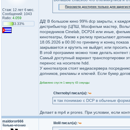
Просмотр доступен только для зареги
Стаж: 12 лет 6 мес.
Сообщений: 1043
Ratio:
4.059
ДД! В большом кино 99% dcp закрыты, к каждо
33.33%
дистрибьютор (ЦПШ, Мосфильм мастер, Вольга,
посредников Cinelab, DCP24 или иные, фильмы
кинотеатры, ближе к релизу присылают допник 
18.05.2026 в 00.00 по гринвичу и конец показа
закрывается и крутить не выйдет, или просить
В этой программе можно тоже делать контент 
Самый доступный вариант транспортировки это 
перенос на носителе hdd.
У кинотеатров стоят медиасервера посредников
допников, рекламы и ключей. Если букер догов
Добавлено спустя 1 минуту 43 секунды:
Chernobyl писал(а):
я так понимаю с DCP в обычные форма
Делает в mp4 и prores. При условии, если кон
maldoror666
lilolil писал(а):
Только чтение