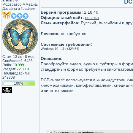
artushj
®
DCP
Модератор ММедиа,
Дизайна и Графики
Версия программы:
2.18.40
Официальный сайт:
ссылка
Язык интерфейса:
Русский, Английский и дру
Лечение:
не требуется
Системные требования:
Windows 10 - 11 (x32/x64)
Стаж: 13 лет 8 мес.
Описание:
Сообщений: 6488
Преобразуйте видео, аудио и субтитры в фор
Ratio:
10.999
стандартный формат, требуемый кинотеатрами
Раздал:
22.3 TB
Поблагодарили:
249308
DCP-o-matic используется в киноиндустрии к
100%
киномеханиками, кинофестивалями, специали
и кинотехниками.
Дополнительная информация: