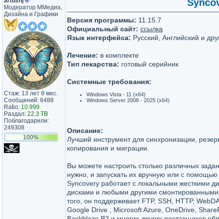
artushj
®
Syncov
Модератор ММедиа,
Дизайна и Графики
Версия программы:
11.15.7
Официальный сайт:
ссылка
Язык интерфейса:
Русский, Английский и дру
Лечение:
в комплекте
Тип лекарства:
готовый серийник
Системные требования:
Стаж: 13 лет 8 мес.
Windows Vista - 11 (x64)
Сообщений: 6488
Windows Server 2008 - 2025 (x64)
Ratio:
10.999
Раздал:
22.3 TB
Поблагодарили:
249308
Описание:
100%
Лучший инструмент для синхронизации, резер
копирования и миграции.
Вы можете настроить столько различных задан
нужно, и запускать их вручную или с помощь
Syncovery работает с локальными жесткими д
дисками и любыми другими смонтированными
того, он поддерживает FTP, SSH, HTTP, WebDA
Google Drive , Microsoft Azure, OneDrive, Share
Backblaze B2 и многих других поставщиков об