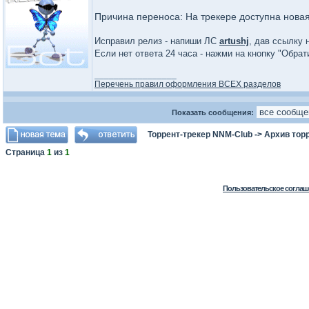
Причина переноса: На трекере доступна нова
Исправил релиз - напиши ЛС
artushj
, дав ссылку 
Если нет ответа 24 часа - нажми на кнопку "Обра
_________________
Перечень правил оформления ВСЕХ разделов
Показать сообщения:
Торрент-трекер NNM-Club
->
Архив тор
Страница
1
из
1
Пользовательское соглаш