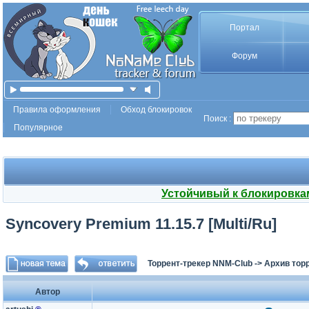
Портал
Форум
Правила оформления
Обход блокировок
Поиск :
Популярное
Устойчивый к блокировка
Syncovery Premium 11.15.7 [Multi/Ru]
Торрент-трекер NNM-Club
->
Архив тор
Автор