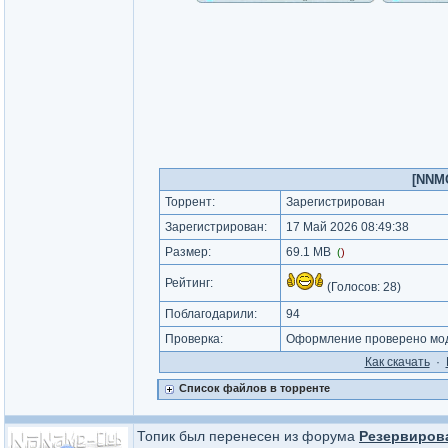
[NNMC
Торрент:
Зарегистрирован
Зарегистрирован:
17 Май 2026 08:49:38
Размер:
69.1 MB
(
)
Рейтинг:
(Голосов:
28
)
Поблагодарили:
94
Проверка:
Оформление проверено мод
Как cкачать
·
Список файлов в торренте
Топик был перенесен из форума
Резервиров