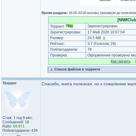
Время раздачи:
16.00-20.00 москвы (минимум до появлени
[NNMClub.t
Зарегистрирован
Торрент:
Зарегистрирован:
17 Май 2026 10:07:04
Размер:
24.5 MB
(
)
Рейтинг:
3.7
(Голосов:
29
)
Поблагодарили:
78
Проверка:
Оформление проверено мод
Как cкачать
·
Список файлов в торренте
Tirozavr
Спасибо, книга полезная, но к сожалению мал
Стаж: 1 год 9 мес.
Сообщений: 18
Ratio:
69.971
Поблагодарили: 439