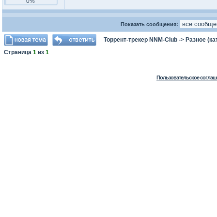
0%
Показать сообщения:
Торрент-трекер NNM-Club
->
Разное (ка
Страница
1
из
1
Пользовательское соглаш