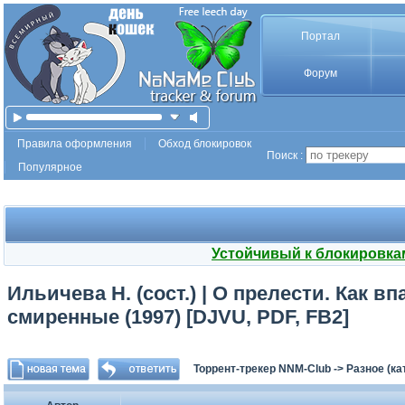
Портал
Форум
Правила оформления
Обход блокировок
Поиск :
Популярное
Устойчивый к блокировка
Ильичева Н. (сост.) | О прелести. Как в
смиренные (1997) [DJVU, PDF, FB2]
Торрент-трекер NNM-Club
->
Разное (ка