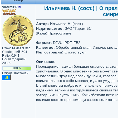
Автор
Vladimir R
®
Ильичева Н. (сост.) | О пре
смире
Автор:
Ильичева Н. (сост.)
Издательство:
ЗАО "Тираж-51"
Жанр:
Православие
Формат:
DJVU, PDF, FB2
Качество:
Обработанный скан, Изначально эл
Стаж: 14 лет 9 мес.
Сообщений: 504
Иллюстрации:
Отсутствуют
Ratio: 0.941
Поблагодарили:
Описание:
20300
Прельщение - самая большая опасность, стоя
100%
христианина. В одно мгновение оно может све
Откуда: Костанай
многолетний труд над своей душой и, казалос
внимательного к себе монаха, и даже умудрен
В этой книге вы найдете и печальные примеры 
падением великим возгордившиеся своими те
затворники и пустынники. Как избежали всех к
великие святые при помощи своего великого 