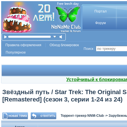
Портал
Форум
Правила оформления
Обход блокировок
Поиск :
Популярное
Устойчивый к блокировка
Звёздный путь / Star Trek: The Original Se
[Remastered] (сезон 3, серии 1-24 из 24)
Торрент-трекер NNM-Club
->
Зарубежн