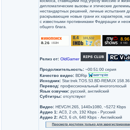
космоса, ставящими под угрозу миссию и жизн
дипломатические вызовы и этические дилемм
нестандартных решений, личные испытания дл
раскрывающие новые грани их характеров, н
с известными противниками Федерации и нео
общего блага.
8.4
101,532
/10
Релиз от:
OldGamer
Продолжительность:
~00:51:00 серия
Качество видео:
BDRip
Исходник:
Star.trek.TOS.S3.BD-REMUX 158.3
Перевод:
профессиональный многоголосый
Язык озвучки:
русский, английский
Субтитры:
отсутствуют
Видео:
HEVC/H.265, 1440x1080, ~5272 Kbps
Аудио 1:
AC3, 2 ch, 192 Kbps - Русский
Аудио 2:
AC3, 6 ch, 640 Kbps - Английский
Просмотр доступен только для зарегистрирова