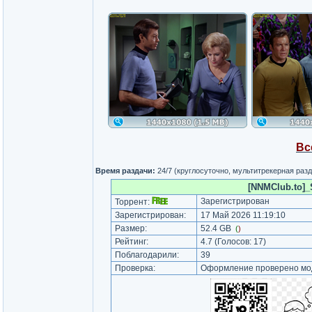
Вс
Время раздачи:
24/7 (круглосуточно, мультитрекерная раз
[NNMClub.to]_S
Зарегистрирован
Торрент:
Зарегистрирован:
17 Май 2026 11:19:10
Размер:
52.4 GB
(
)
Рейтинг:
4.7
(Голосов:
17
)
Поблагодарили:
39
Проверка:
Оформление проверено мод