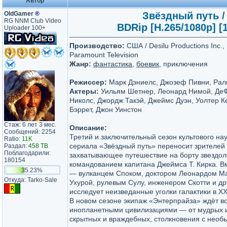
Автор
OldGamer
®
Звёздный путь / S
RG NNM Club Video
BDRip [H.265/1080p] [1
Uploader 100+
Производство:
США / Desilu Productions Inc.,
Paramount Television
Жанр:
фантастика
,
боевик
, приключения
Режиссер:
Марк Дэниелс, Джозеф Пивни, Рал
Актеры:
Уильям Шетнер, Леонард Нимой, ДеФ
Николс, Джордж Такэй, Джеймс Дуэн, Уолтер К
Бэррет, Джон Уинстон
Стаж: 6 лет 3 мес.
Описание:
Сообщений: 2254
Третий и заключительный сезон культового на
Ratio:
11K
сериала «Звёздный путь» переносит зрителей
Раздал:
458 TB
Поблагодарили:
захватывающее путешествие на борту звездо
180154
командованием капитана Джеймса Т. Кирка. В
35.23%
— вулканцем Споком, доктором Леонардом М
Откуда: Tarko-Sale
Ухурой, рулевым Сулу, инженером Скотти и д
исследует неизведанные уголки галактики в XXI
В новом сезоне экипаж «Энтерпрайза» ждёт в
инопланетными цивилизациями — от мудрых 
скрытных и враждебных, столкновения с не