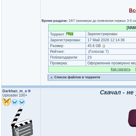
Вс
Время раздачи:
24/7 (минимум до появления первых 3-5 с
[NNM
Зарегистрирован
Торрент:
Зарегистрирован:
17 Май 2026 12:14:36
Размер:
45.6 GB
(
)
Рейтинг:
(Голосов:
7
)
Поблагодарили:
23
Проверка:
Оформление проверено мод
Как cкачать
·
Список файлов в торренте
Darkhan_m_e
®
Скачал - не
Uploader 100+