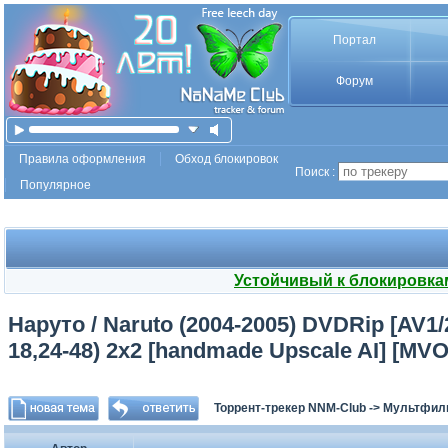
Портал
Форум
Правила оформления
Обход блокировок
Поиск :
Популярное
Устойчивый к блокировка
Наруто / Naruto (2004-2005) DVDRip [AV1/2
18,24-48) 2x2 [handmade Upscale AI] [MVO
Торрент-трекер NNM-Club
->
Мультфил