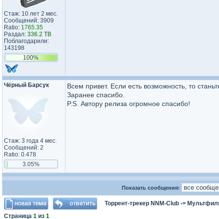
Стаж: 10 лет 2 мес.
Сообщений: 3909
Ratio:
1765.35
Раздал:
336.2 TB
Поблагодарили:
143198
100%
Чёрный Барсук
Всем привет. Если есть возможность, то станьт
Заранее спасибо.
P.S. Автору релиза огромное спасибо!
Стаж: 3 года 4 мес.
Сообщений: 2
Ratio: 0.478
3.05%
Показать сообщения:
Торрент-трекер NNM-Club
->
Мультфил
Страница
1
из
1