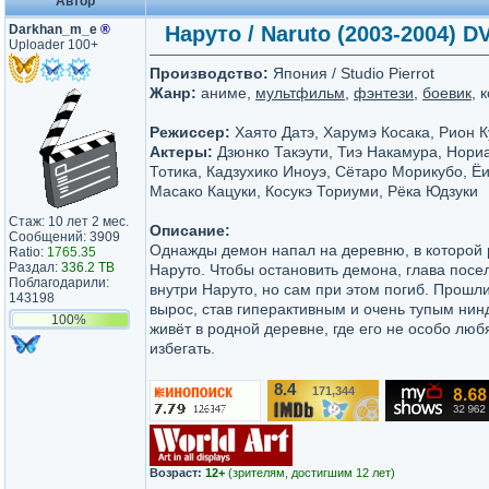
Автор
Darkhan_m_e
®
Наруто / Naruto (2003-2004) DV
Uploader 100+
Производство:
Япония / Studio Pierrot
Жанр:
аниме,
мультфильм
,
фэнтези
,
боевик
, 
Режиссер:
Хаято Датэ, Харумэ Косака, Рион К
Актеры:
Дзюнко Такэути, Тиэ Накамура, Нори
Тотика, Кадзухико Иноуэ, Сётаро Морикубо, Ё
Масако Кацуки, Косукэ Ториуми, Рёка Юдзуки
Стаж: 10 лет 2 мес.
Описание:
Сообщений: 3909
Однажды демон напал на деревню, в которой 
Ratio:
1765.35
Раздал:
336.2 TB
Наруто. Чтобы остановить демона, глава посе
Поблагодарили:
внутри Наруто, но сам при этом погиб. Прошл
143198
вырос, став гиперактивным и очень тупым нин
100%
живёт в родной деревне, где его не особо люб
избегать.
8.4
171,344
/10
Возраст:
12+
(зрителям, достигшим 12 лет)