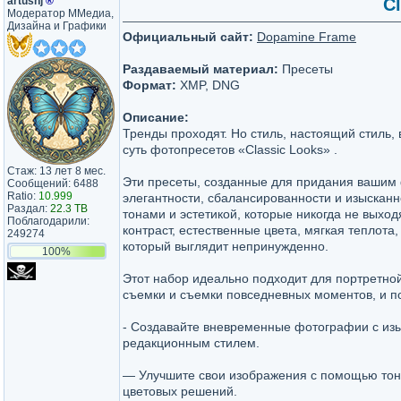
artushj
®
Cl
Модератор ММедиа,
Дизайна и Графики
Официальный сайт:
Dopamine Frame
Раздаваемый материал:
Пресеты
Формат:
XMP, DNG
Описание:
Тренды проходят. Но стиль, настоящий стиль, 
суть фотопресетов «Classic Looks» .
Стаж: 13 лет 8 мес.
Эти пресеты, созданные для придания ваши
Сообщений: 6488
Ratio:
10.999
элегантности, сбалансированности и изыскан
Раздал:
22.3 TB
тонами и эстетикой, которые никогда не выход
Поблагодарили:
контраст, естественные цвета, мягкая теплота,
249274
который выглядит непринужденно.
100%
Этот набор идеально подходит для портретно
съемки и съемки повседневных моментов, и п
- Создавайте вневременные фотографии с из
редакционным стилем.
— Улучшите свои изображения с помощью тон
цветовых решений.