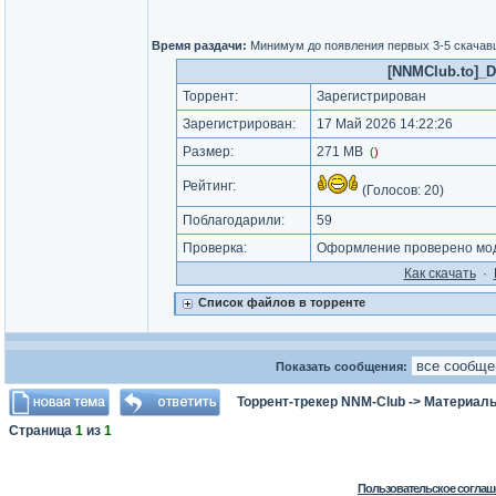
Время раздачи:
Минимум до появления первых 3-5 скача
[NNMClub.to]_D
Торрент:
Зарегистрирован
Зарегистрирован:
17 Май 2026 14:22:26
Размер:
271 MB
(
)
Рейтинг:
(Голосов:
20
)
Поблагодарили:
59
Проверка:
Оформление проверено мод
Как cкачать
·
Список файлов в торренте
Показать сообщения:
Торрент-трекер NNM-Club
->
Материалы
Страница
1
из
1
Пользовательское соглаш