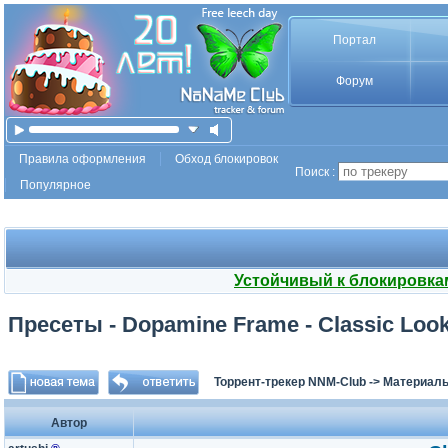
Портал
Форум
Правила оформления
Обход блокировок
Поиск :
Популярное
Устойчивый к блокировка
Пресеты - Dopamine Frame - Classic Look
Торрент-трекер NNM-Club
->
Материалы
Автор