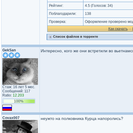
Рейтинг:
4.5
(Голосов:
34
)
Поблагодарили:
138
Проверка:
Оформление проверено мод
Как cкачать
·
Список файлов в торренте
GekSan
Интересно, кого же они встретили во вьетнамс
Стаж: 16 лет 5 мес.
Сообщений: 117
Ratio:
12.203
100%
Covax007
неужто на полковника Курца напоролись?