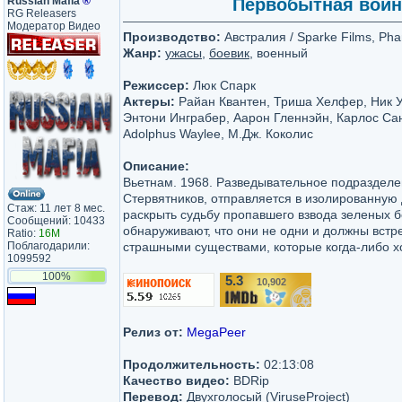
Russian Mafia
®
Первобытная война 
RG Releasers
Модератор Видео
Производство:
Австралия / Sparke Films, Ph
Жанр:
ужасы
,
боевик
, военный
Режиссер:
Люк Спарк
Актеры:
Райан Квантен, Триша Хелфер, Ник У
Энтони Инграбер, Аарон Гленнэйн, Карлос Са
Adolphus Waylee, М.Дж. Коколис
Описание:
Вьетнам. 1968. Разведывательное подразделен
Стервятников, отправляется в изолированную 
Стаж: 11 лет 8 мес.
раскрыть судьбу пропавшего взвода зеленых б
Сообщений: 10433
обнаруживают, что они не одни и должны встр
Ratio:
16M
Поблагодарили:
страшными существами, которые когда-либо х
1099592
100%
5.3
10,902
/10
Релиз от:
MegaPeer
Продолжительность:
02:13:08
Качество видео:
BDRip
Перевод:
Двухголосый (ViruseProject)