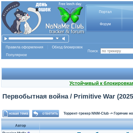
Портал
Форум
Правила оформления
Обход блокировок
Поиск :
Популярное
Устойчивый к блокировка
Первобытная война / Primitive War (2025
Торрент-трекер NNM-Club
->
Горячие н
Автор