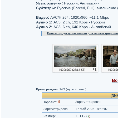
Язык озвучки:
Русский, Английский
Субтитры:
Русские (Forced, Full), английские (
Видео:
АVC/H.264, 1920x960, ~11.1 Мbps
Аудио 1:
AC3, 2 ch, 192 Kbps - Русский
Аудио 2:
AC3, 6 ch, 640 Kbps - Английский
Просмотр доступен только для зарегистрирова
Вс
Время раздачи:
24/7 (мультитрекер)
[NNM
Зарегистрирован
Торрент:
Зарегистрирован:
17 Май 2026 18:52:07
Размер:
11.1 GB
(
)