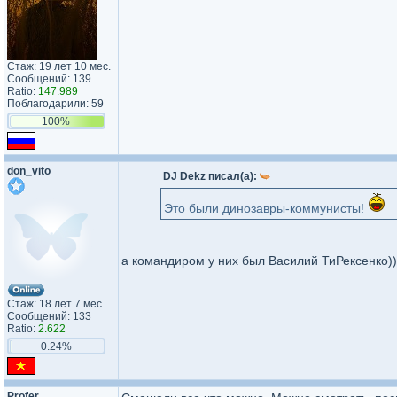
Стаж: 19 лет 10 мес.
Сообщений: 139
Ratio:
147.989
Поблагодарили: 59
100%
don_vito
DJ Dekz писал(а):
Это были динозавры-коммунисты!
а командиром у них был Василий ТиРексенко)))
Стаж: 18 лет 7 мес.
Сообщений: 133
Ratio:
2.622
0.24%
Profer_