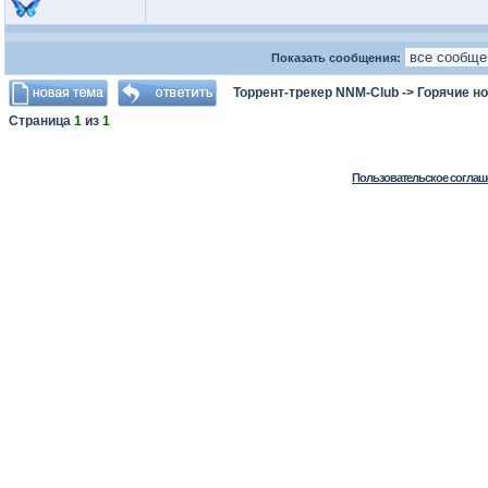
Показать сообщения:
Торрент-трекер NNM-Club
->
Горячие н
Страница
1
из
1
Пользовательское соглаш