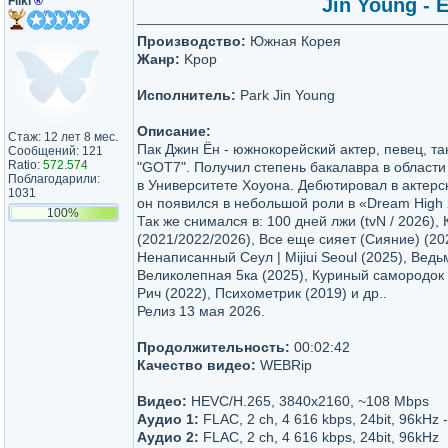
Fliki
®
Jin Young - 
Производство:
Южная Корея
Жанр:
Kpop
Исполнитель:
Park Jin Young
Описание:
Стаж: 12 лет 8 мес.
Пак Джин Ён - южнокорейский актер, певец, та
Сообщений: 121
Ratio:
572.574
"GOT7". Получил степень бакалавра в области
Поблагодарили:
в Университете Хоуона. Дебютировал в актерс
1031
он появился в небольшой роли в «Dream High 
100%
Так же снимался в: 100 дней лжи (tvN / 2026),
(2021/2022/2026), Все еще сияет (Сияние) (20
Ненаписанный Сеул | Mijiui Seoul (2025), Ведь
Великолепная 5ка (2025), Куриный самородок
Рич (2022), Психометрик (2019) и др..
Релиз 13 мая 2026.
Продолжительность:
00:02:42
Качество видео:
WEBRip
Видео:
HEVC/H.265, 3840x2160, ~108 Mbps
Аудио 1:
FLAC, 2 ch, 4 616 kbps, 24bit, 96kHz 
Аудио 2:
FLAC, 2 ch, 4 616 kbps, 24bit, 96kHz