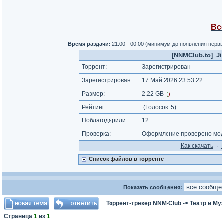
Вс
Время раздачи:
21:00 - 00:00 (минимум до появления перв
[NNMClub.to]_Ji
Торрент:
Зарегистрирован
Зарегистрирован:
17 Май 2026 23:53:22
Размер:
2.22 GB
(
)
Рейтинг:
(Голосов:
5
)
Поблагодарили:
12
Проверка:
Оформление проверено мод
Как cкачать
·
Список файлов в торренте
Показать сообщения:
Торрент-трекер NNM-Club
->
Театр и М
Страница
1
из
1