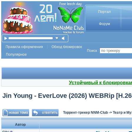
Портал
Форум
Правила оформления
Обход блокировок
Поиск :
Популярное
Устойчивый к блокировка
Jin Young - EverLove (2026) WEBRip [H.26
Торрент-трекер NNM-Club
->
Театр и М
Автор