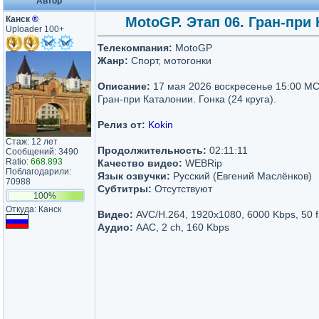
Автор
Канск
®
MotoGP. Этап 06. Гран-при 
Uploader 100+
Телекомпания:
MotoGP
Жанр:
Спорт, мотогонки
Описание:
17 мая 2026 воскресенье 15:00 МС
Гран-при Каталонии. Гонка (24 круга).
Релиз от:
Kokin
Стаж: 12 лет
Продолжительность:
02:11:11
Сообщений: 3490
Ratio:
668.893
Качество видео:
WEBRip
Поблагодарили:
Язык озвучки:
Русский (Евгений Маслёнков)
70988
Субтитры:
Отсутствуют
100%
Откуда: Канск
Видео:
AVC/H.264, 1920x1080, 6000 Kbps, 50 f
Аудио:
AAC, 2 ch, 160 Kbps