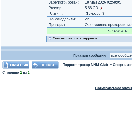
Зарегистрирован:
18 Май 2026 02:58:05
Размер:
5.66 GB
(
)
Рейтинг:
(Голосов:
3
)
Поблагодарили:
22
Проверка:
Оформление проверено мод
Как cкачать
·
Список файлов в торренте
Показать сообщения:
Торрент-трекер NNM-Club
->
Спорт и а
Страница
1
из
1
Пользовательское соглаш