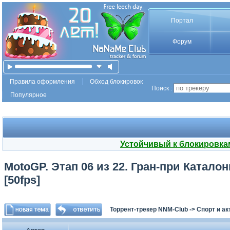
Портал
Форум
Правила оформления
Обход блокировок
Поиск :
Популярное
Устойчивый к блокировка
MotoGP. Этап 06 из 22. Гран-при Каталон
[50fps]
Торрент-трекер NNM-Club
->
Спорт и а