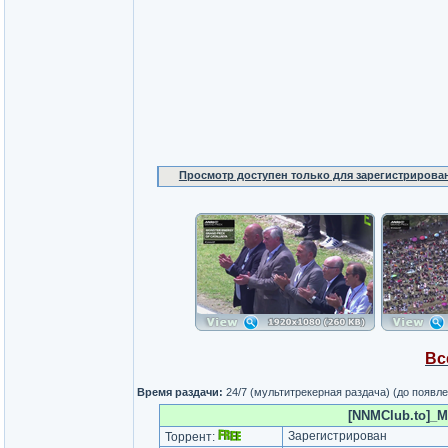
Просмотр доступен только для зарегистрирова
Вс
Время раздачи:
24/7 (мультитрекерная раздача) (до появл
[NNMClub.to]_Mo
Зарегистрирован
Торрент: