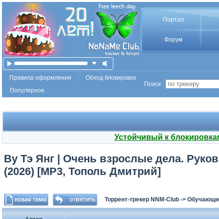
Портал
Форум
Правила оформления
Обход блокировок
Поиск :
Популярное
Устойчивый к блокировка
Ву Тэ Янг | Очень взрослые дела. Рук
(2026) [MP3, Тополь Дмитрий]
Торрент-трекер NNM-Club
->
Обучающи