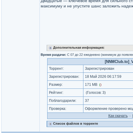
Двадцатые — ключевое время для сильного ста
максимуму и не упустите шанс заложить наде
Дополнительная информация:
Время раздачи:
С 07 до 22 ежедневно (минимум до появле
[NNMClub.to]_Vu
Торрент:
Зарегистрирован
Зарегистрирован:
18 Май 2026 06:17:59
Размер:
171 MB
(
)
Рейтинг:
(Голосов:
3
)
Поблагодарили:
37
Проверка:
Оформление проверено мод
Как cкачать
·
Список файлов в торренте