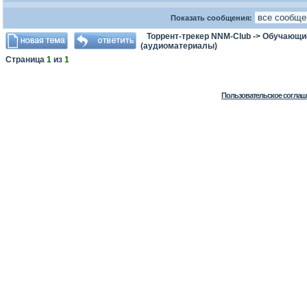
Показать сообщения:
Торрент-трекер NNM-Club
->
Обучающи
(аудиоматериалы)
Страница
1
из
1
Пользовательское соглаш