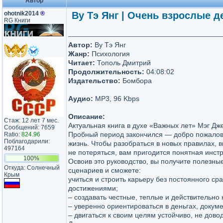
Автор
ohotnik2014
®
Ву Тэ Янг | Очень взрослые 
RG Книги
Автор:
Ву Тэ Янг
Жанр:
Психология
Читает:
Тополь Дмитрий
Продолжительность:
04:08:02
Издательство:
Бомбора
Аудио:
MP3, 96 Kbps
Описание:
Стаж: 12 лет 7 мес.
Актуальная книга в духе «Важных лет» Мэг Дж
Сообщений: 7659
Пробный период закончился — добро пожалов
Ratio:
824.96
Поблагодарили:
жизнь. Чтобы разобраться в новых правилах, 
497164
не потеряться, вам пригодится понятная инстр
100%
Освоив это руководство, вы получите полезны
Откуда: Солнечный
сценариев и сможете:
Крым
учиться и строить карьеру без постоянного ср
достижениями;
– создавать честные, теплые и действительно
– уверенно ориентироваться в деньгах, докум
– двигаться к своим целям устойчиво, не дово