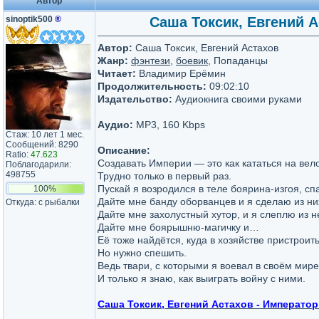
Автор
sinoptik500
®
Саша Токсик, Евгений А
Автор:
Саша Токсик, Евгений Астахов
Жанр:
фэнтези
,
боевик
, Попаданцы
Читает:
Владимир Ерёмин
Продолжительность:
09:02:10
Издательство:
Аудиокнига своими руками
Аудио:
MP3, 160 Kbps
Стаж: 10 лет 1 мес.
Сообщений: 8290
Описание:
Ratio:
47.623
Создавать Империи — это как кататься на вел
Поблагодарили:
498755
Трудно только в первый раз.
Пускай я возродился в теле боярина-изгоя, с
100%
Дайте мне банду оборванцев и я сделаю из н
Откуда: с рыбалки
Дайте мне захолустный хутор, и я слеплю из 
Дайте мне боярышню-магичку и…
Её тоже найдётся, куда в хозяйстве пристроить
Но нужно спешить.
Ведь твари, с которыми я воевал в своём мире,
И только я знаю, как выиграть войну с ними.
Саша Токсик, Евгений Астахов - Императо