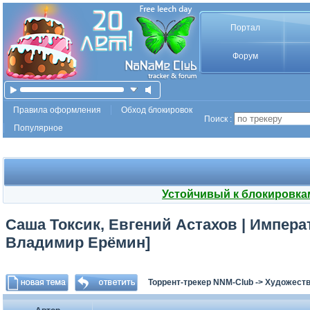
Портал
Форум
Правила оформления
Обход блокировок
Поиск :
Популярное
Устойчивый к блокировка
Саша Токсик, Евгений Астахов | Императ
Владимир Ерёмин]
Торрент-трекер NNM-Club
->
Художеств