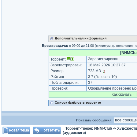
Дополнительная информация:
Время раздачи:
с 09:00 до 21:00 (минимум до появления п
[NNMClub
Зарегистрирован
Торрент:
Зарегистрирован:
18 Май 2026 10:27:37
Размер:
723 MB
(
)
Рейтинг:
3.7
(Голосов:
10
)
Поблагодарили:
37
Проверка:
Оформление проверено мод
Как cкачать
·
Список файлов в торренте
Показать сообщения:
Торрент-трекер NNM-Club
->
Художеств
(аудиокниги)