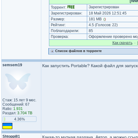
[NNM
Зарегистрирован
Торрент:
Зарегистрирован:
18 Май 2026 12:51:45
Размер:
181 MB
(
)
Рейтинг:
4.5
(Голосов:
22
)
Поблагодарили:
85
Проверка:
Оформление проверено мод
Как cкачать
·
Список файлов в торренте
semsem19
Как запустить Portable? Какой файл для запус
Стаж: 15 лет 9 мес.
Сообщений: 67
Ratio:
1.931
Раздал:
3.704 TB
4.36%
Shtoppi81
Какая-то мутная раздача. Автор, а можно ссыл