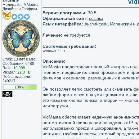
artushj
®
Vid
Модератор ММедиа,
Дизайна и Графики
Версия программы:
30.5
Официальный сайт:
ссылка
Язык интерфейса:
Английский, Испанский и 
Лечение:
не требуется
Системные требования:
Windows 7 - 11
Стаж: 13 лет 8 мес.
Описание:
Сообщений: 6488
VidMasta предоставляет полный контроль над 
Ratio:
10.999
чтением, предварительным просмотром и пр
Раздал:
22.3 TB
Поблагодарили:
фильмов и сериалов, размещенных в интерне
249217
100%
Он позволяет легко смотреть или скачивать ф
любом формате всего двумя щелчками мыши
это нажатие кнопки поиска, а второй — кнопк
или загрузки.
VidMasta обеспечивает надежную анонимност
автоматической фильтрации ненадежных IP-ад
использованию прокси и шифрования, а также
источник, глубокий поиск», который предоста