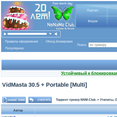
Портал
Форум
Правила оформления
Обход блокировок
Поиск :
Популярное
Устойчивый к блокировка
VidMasta 30.5 + Portable [Multi]
Торрент-трекер NNM-Club
->
Утилиты, 
Автор