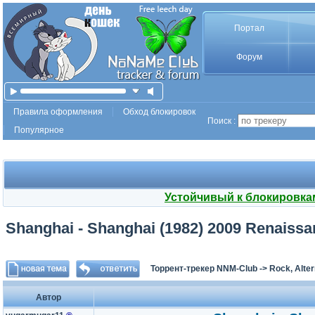
Портал
Форум
Правила оформления
Обход блокировок
Поиск :
Популярное
Устойчивый к блокировка
Shanghai - Shanghai (1982) 2009 Renaiss
Торрент-трекер NNM-Club
->
Rock, Alter
Автор