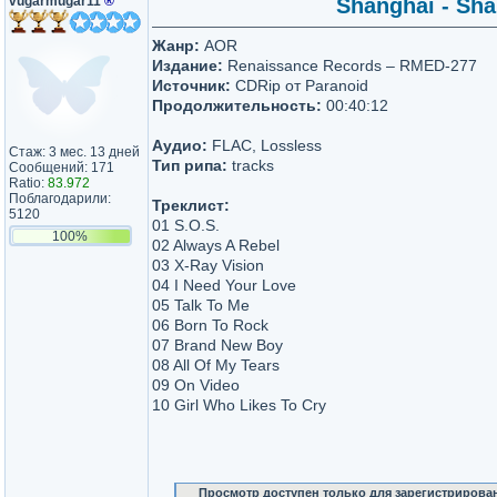
vugarmugar11
®
Shanghai - Sha
Жанр:
AOR
Издание:
Renaissance Records – RMED-277
Источник:
CDRip от Paranoid
Продолжительность:
00:40:12
Аудио:
FLAC, Lossless
Стаж: 3 мес. 13 дней
Тип рипа:
tracks
Сообщений: 171
Ratio:
83.972
Поблагодарили:
Треклист:
5120
01 S.O.S.
100%
02 Always A Rebel
03 X-Ray Vision
04 I Need Your Love
05 Talk To Me
06 Born To Rock
07 Brand New Boy
08 All Of My Tears
09 On Video
10 Girl Who Likes To Cry
Просмотр доступен только для зарегистрирова