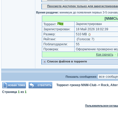
Просмотр доступен только для зарегистрирова
Время раздачи:
минимум до появления первых 3-5 скачав
[NNMClu
Зарегистрирован
Торрент:
Зарегистрирован:
18 Май 2026 18:02:39
Размер:
510 MB
(
)
Рейтинг:
(Голосов:
7
)
Поблагодарили:
55
Проверка:
Оформление проверено мод
Как cкачать
·
Список файлов в торренте
Показать сообщения:
Торрент-трекер NNM-Club
->
Rock, Alter
Страница
1
из
1
Пользовательское соглаш