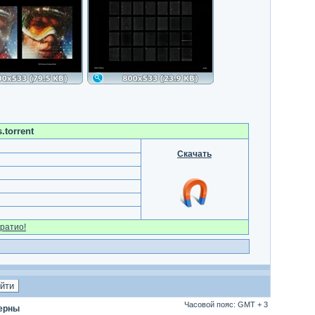
.torrent
Скачать
ратио!
Часовой пояс: GMT + 3
терны