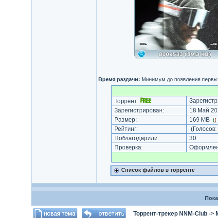
Время раздачи:
Минимум до появления первых
Зарегистр
Торрент:
Зарегистрирован:
18 Май 20
Размер:
169 MB
(
)
Рейтинг:
(Голосов:
Поблагодарили:
30
Проверка:
Оформлени
Список файлов в торренте
Пока
Торрент-трекер NNM-Club
->