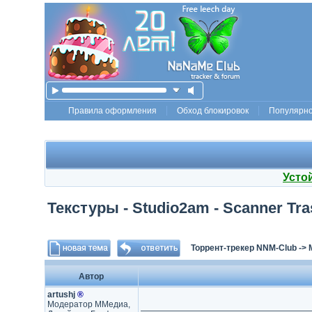
Правила оформления
Обход блокировок
Популярн
Усто
Текстуры - Studio2am - Scanner Tra
Торрент-трекер NNM-Club
->
Автор
artushj
®
Модератор ММедиа,