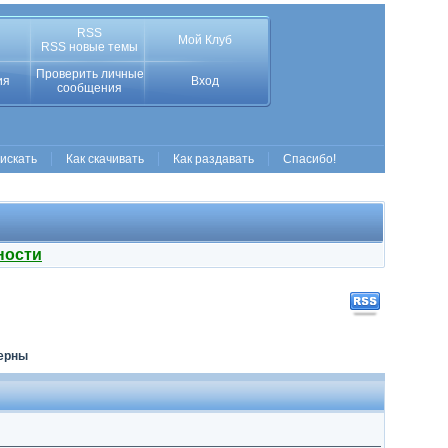
RSS
Мой Клуб
RSS новые темы
Проверить личные
ия
Вход
сообщения
 искать
Как скачивать
Как раздавать
Спасибо!
ности
терны