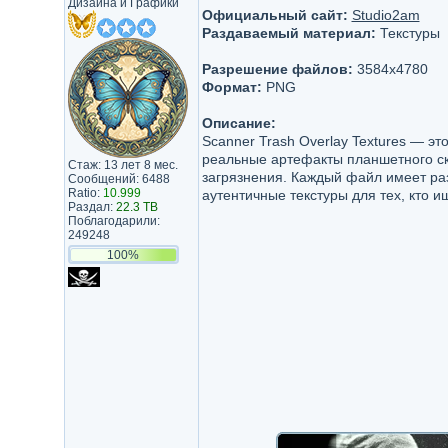
Дизайна и Графики
Официальный сайт:
Studio2am
Раздаваемый материал:
Текстуры
Разрешение файлов:
3584x4780
Формат:
PNG
Описание:
Scanner Trash Overlay Textures — 
реальные артефакты планшетного ск
Стаж: 13 лет 8 мес.
загрязнения. Каждый файл имеет раз
Сообщений: 6488
Ratio:
10.999
аутентичные текстуры для тех, кто
Раздал:
22.3 TB
Поблагодарили:
249248
100%