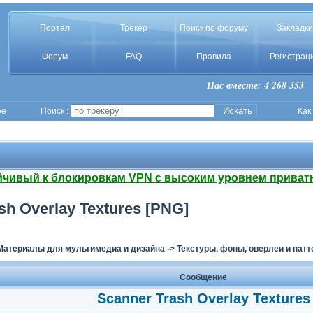
Портал
Трекер
Поиск по форуму
Закладки
Форум
FAQ
Правила
Регистрац
Нас вместе: 4 268 353
ое
Поиск :
Как
йчивый к блокировкам VPN с высоким уровнем приват
sh Overlay Textures [PNG]
Материалы для мультимедиа и дизайна
->
Текстуры, фоны, оверлеи и пат
Сообщение
Scanner Trash Overlay Textures