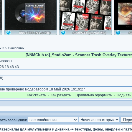
 3-5 скачавших
[NNMClub.to]_Studio2am - Scanner Trash Overlay Textures
ирован
26 18:48:43
8
)
е проверено модератором 18 Май 2026 19:19:27
Как cкачать
·
Как раздать
·
Правильно оформить
·
Поднять 
зать сообщения:
Материалы для мультимедиа и дизайна
->
Текстуры, фоны, оверлеи и пат