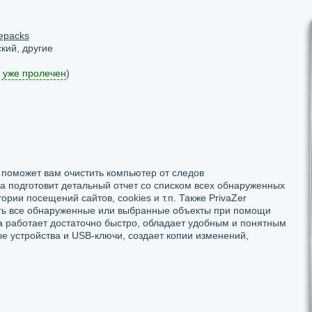
epacks
кий, другие
 уже пролечен
)
я поможет вам очистить компьютер от следов
подготовит детальный отчет со списком всех обнаруженных
ории посещений сайтов, cookies и т.п. Также PrivaZer
ить все обнаруженные или выбранные объекты при помощи
 работает достаточно быстро, обладает удобным и понятным
 устройства и USB-ключи, создает копии изменений,