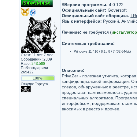
8
Версия программы:
4.0.122
Официальный сайт:
Goversoft
Официальный сайт сборщика:
LR
Язык интерфейса:
Русский, Английс
Лечение:
не требуется (
инсталлятор
Системные требования:
Windows 11 / 10 / 8.1 / 8 / 7 (32|64-bit)
Стаж: 11 лет 7 мес.
Сообщений: 2309
Ratio:
243.588
Поблагодарили:
Описание:
265422
PrivaZer - полезная утилита, котора
100%
конфиденциальной информации. Она 
Откуда: Тортуга
следов, обнаруженных в реестре, ист
предоставит вам возможность удал
специальных алгоритмов. Программа
интерфейсом, поддерживает съемные
вносимых в реестр и прочее.