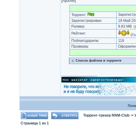
[/quote]
Зарегистр
Торрент:
Зарегистрирован:
18 Май 20
Размер:
9.83 MB
(
Рейтинг:
(Го
Поблагодарили:
118
Проверка:
Оформлени
Список файлов в торренте
_________________
Пока
Торрент-трекер NNM-Club
->
Страница
1
из
1