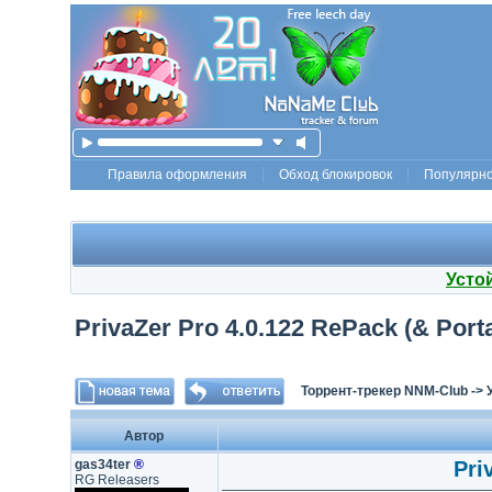
Правила оформления
Обход блокировок
Популярн
Усто
PrivaZer Pro 4.0.122 RePack (& Porta
Торрент-трекер NNM-Club
->
Автор
gas34ter
®
Pri
RG Releasers