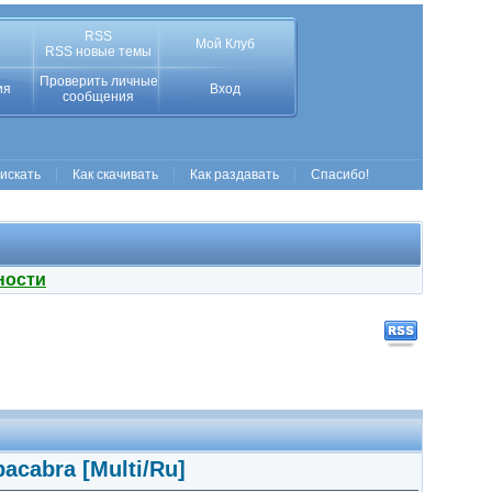
RSS
Мой Клуб
RSS новые темы
Проверить личные
ия
Вход
сообщения
 искать
Как скачивать
Как раздавать
Спасибо!
ности
pacabra [Multi/Ru]