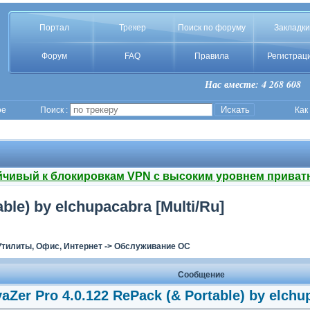
Портал
Трекер
Поиск по форуму
Закладки
Форум
FAQ
Правила
Регистрац
Нас вместе: 4 268 608
ое
Поиск :
Как
йчивый к блокировкам VPN с высоким уровнем приват
ble) by elchupacabra [Multi/Ru]
Утилиты, Офис, Интернет
->
Обслуживание ОС
Сообщение
vaZer Pro 4.0.122 RePack (& Portable) by elchu