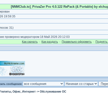
[NNMClub.to]_PrivaZer Pro 4.0.122 RePack (& Portable) by elchup
ирован
26 19:59:35
)
лосов:
31
)
е проверено модератором 18 Май 2026 20:12:03
Как cкачать
·
Как раздать
·
Правильно оформить
·
Поднять 
зать сообщения:
Утилиты, Офис, Интернет
->
Обслуживание ОС