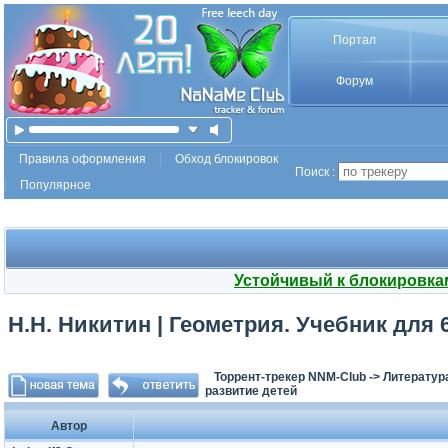
Портал
Форум
Правила оформления
Обход блокировок
Поиск :
Популярное
Устойчивый к блокировка
Н.Н. Никитин | Геометрия. Учебник для 6
Торрент-трекер NNM-Club
->
Литератур
развитие детей
Автор