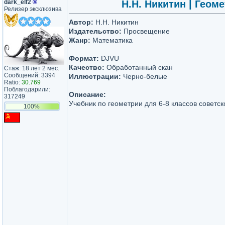
dark_elf2
®
Н.Н. Никитин | Геоме
Релизер эксклюзива
Автор:
Н.Н. Никитин
Издательство:
Просвещение
Жанр:
Математика
Формат:
DJVU
Качество:
Обработанный скан
Стаж: 18 лет 2 мес.
Сообщений: 3394
Иллюстрации:
Черно-белые
Ratio:
30.769
Поблагодарили:
Описание:
317249
Учебник по геометрии для 6-8 классов советс
100%