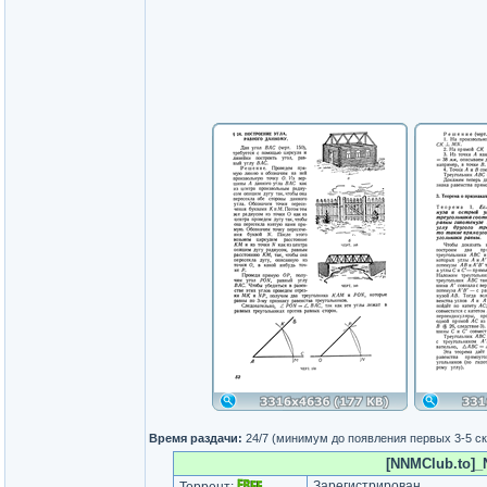
Время раздачи:
24/7 (минимум до появления первых 3-5 с
[NNMClub.to]_Ni
Зарегистрирован