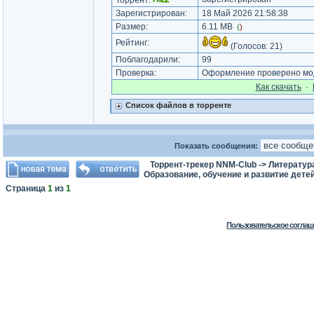
Торрент:
Зарегистрирован:
18 Май 2026 21:58:38
Размер:
6.11 MB
(
)
Рейтинг:
(Голосов:
21
)
Поблагодарили:
99
Проверка:
Оформление проверено мод
Как cкачать
·
Список файлов в торренте
Показать сообщения:
Торрент-трекер NNM-Club
->
Литератур
Образование, обучение и развитие дете
Страница
1
из
1
Пользовательское соглаш