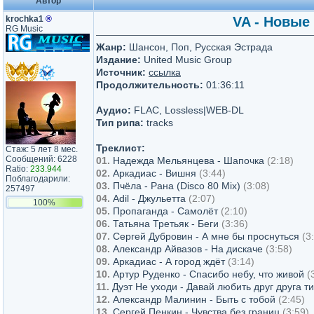
Автор
krochka1
®
VA - Новые 
RG Music
Жанр:
Шансон, Поп, Русская Эстрада
Издание:
United Music Group
Источник:
ссылка
Продолжительность:
01:36:11
Аудио:
FLAC, Lossless|WEB-DL
Тип рипа:
tracks
Треклист:
Стаж: 5 лет 8 мес.
Сообщений: 6228
01.
Надежда Мельянцева - Шапочка
(2:18)
Ratio:
233.944
02.
Аркадиас - Вишня
(3:44)
Поблагодарили:
03.
Пчёла - Рана (Disco 80 Mix)
(3:08)
257497
04.
Adil - Джульетта
(2:07)
100%
05.
Пропаганда - Самолёт
(2:10)
06.
Татьяна Третьяк - Беги
(3:36)
07.
Сергей Дубровин - А мне бы проснуться
(3
08.
Александр Айвазов - На дискаче
(3:58)
09.
Аркадиас - А город ждёт
(3:14)
10.
Артур Руденко - Спасибо небу, что живой
(
11.
Дуэт Не уходи - Давай любить друг друга т
12.
Александр Малинин - Быть с тобой
(2:45)
13.
Сергей Пенкин - Чувства без границ
(3:59)