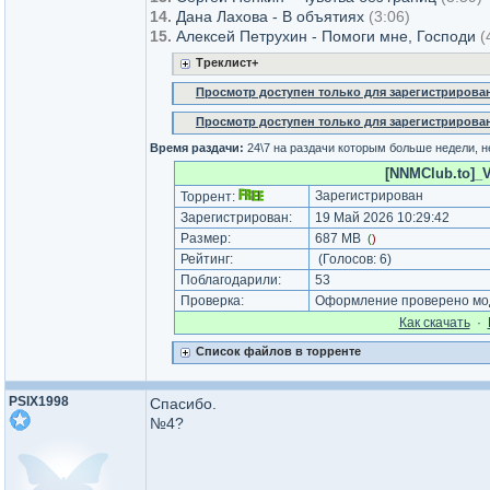
14.
Дана Лахова - В объятиях
(3:06)
15.
Алексей Петрухин - Помоги мне, Господи
(
Треклист+
Просмотр доступен только для зарегистрирова
Просмотр доступен только для зарегистрирова
Время раздачи:
24\7 на раздачи которым больше недели, 
[NNMClub.to]_VA
Зарегистрирован
Торрент:
Зарегистрирован:
19 Май 2026 10:29:42
Размер:
687 MB
(
)
Рейтинг:
(Голосов:
6
)
Поблагодарили:
53
Проверка:
Оформление проверено мод
Как cкачать
·
Список файлов в торренте
PSIX1998
Спасибо.
№4?