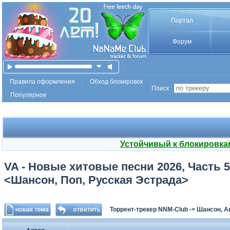
Портал
Форум
Правила оформления
Обход блокировок
Поиск :
Популярное
Устойчивый к блокировка
VA - Новые хитовые песни 2026, Часть 5
<Шансон, Поп, Русская Эстрада>
Торрент-трекер NNM-Club
->
Шансон, А