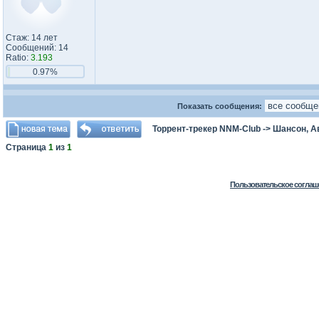
Стаж: 14 лет
Сообщений: 14
Ratio:
3.193
0.97%
Показать сообщения:
Торрент-трекер NNM-Club
->
Шансон, А
Страница
1
из
1
Пользовательское соглаш