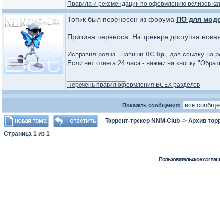
Правила и рекомендации по оформлению релизов ка
Топик был перенесен из форума
ПО для мод
Причина переноса: На трекере доступна нова
Исправил релиз - напиши ЛС
lipi
, дав ссылку на р
Если нет ответа 24 часа - нажми на кнопку "Обра
_________________
Перечень правил оформления ВСЕХ разделов
Показать сообщения:
Торрент-трекер NNM-Club
->
Архив тор
Страница
1
из
1
Пользовательское соглаш