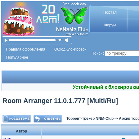
Портал
Форум
Правила оформления
Обход блокировок
Поиск :
Популярное
Устойчивый к блокировка
Room Arranger 11.0.1.777 [Multi/Ru]
Торрент-трекер NNM-Club
->
Архив тор
Автор