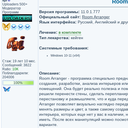
lipi
®
Room 
Uploaders 500+
Модератор
Версия программы:
11.0.1.777
Программ
Официальный сайт:
Room Arranger
Язык интерфейса:
Русский, Английский и дру
Лечение:
в комплекте
Тип лекарства:
кейген
Системные требования:
Windows 10-11 (x64)
Стаж: 19 лет 10 мес.
Сообщений: 3822
Ratio:
10K
Описание:
Поблагодарили:
204006
Room Arranger - программа специально предн
100%
создания, разработки, анализа интерьеров ил
помещений. Она будет реально полезна и пом
решили перенести стены, сделать перепланир
перестановку и размышляете, что и куда пере
Arranger позволяет визуально наглядно передв
менять размеры и цвет, а также самому созда
интерьера, которых еще нет у вас в наличии, 
иметь. После всех манипуляций можно посмотр
варианте.