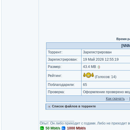
Время р
[NNM
Торрент:
Зарегистрирован
Зарегистрирован:
19 Май 2026 12:55:19
Размер:
43.4 MB
(
)
Рейтинг:
(Голосов:
14
)
Поблагодарили:
65
Проверка:
Оформление проверено мод
Как cкачать
·
Список файлов в торренте
_________________
Опыт. Он либо приходит с годами. Либо не приходит 
50 Mbit/s
1000 Mbit/s