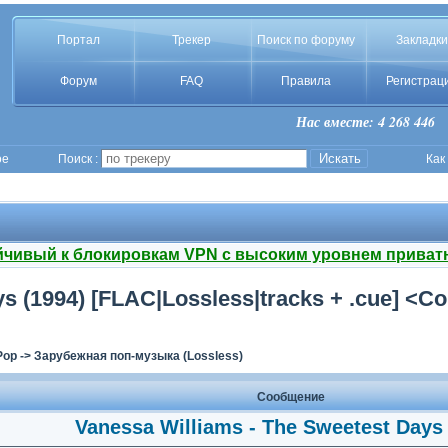
Портал
Трекер
Поиск по форуму
Закладки
Форум
FAQ
Правила
Регистрац
Нас вместе: 4 268 446
ое
Поиск :
Как
йчивый к блокировкам VPN с высоким уровнем приват
ys (1994) [FLAC|Lossless|tracks + .cue] <
Pop
->
Зарубежная поп-музыка (Lossless)
Сообщение
Vanessa Williams - The Sweetest Days 