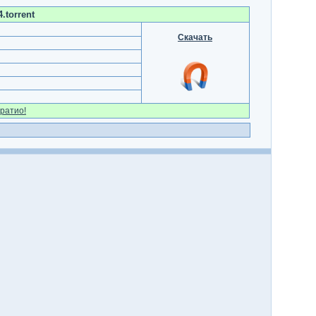
.torrent
Скачать
ратио!