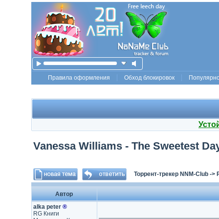
Правила оформления
Обход блокировок
Популярн
Усто
Vanessa Williams - The Sweetest Da
Торрент-трекер NNM-Club
->
Автор
alka peter
®
RG Книги