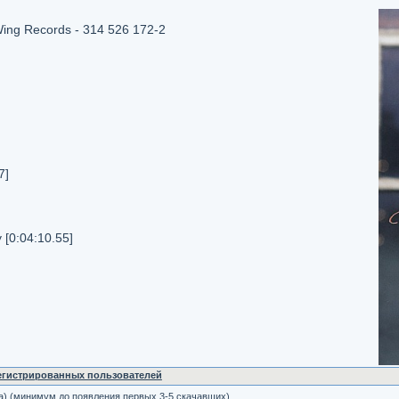
ing Records - 314 526 172-2
7]
 [0:04:10.55]
регистрированных пользователей
а) (минимум до появления первых 3-5 скачавших)