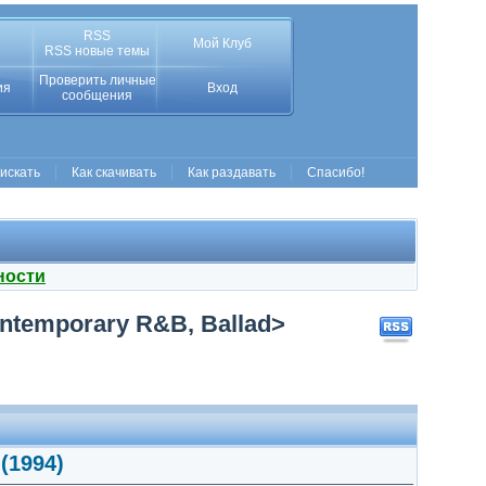
RSS
Мой Клуб
RSS новые темы
Проверить личные
ия
Вход
сообщения
 искать
Как скачивать
Как раздавать
Спасибо!
ности
Contemporary R&B, Ballad>
(1994)