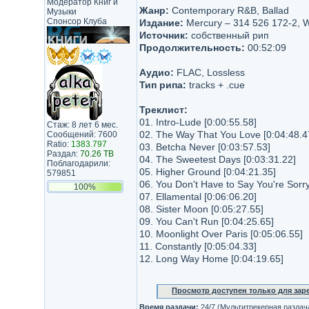
Модератор Книг и
Жанр:
Contemporary R&B, Ballad
Музыки
Спонсор Клуба
Издание:
Mercury – 314 526 172-2, W
Источник:
собственный рип
Продолжительность:
00:52:09
Аудио:
FLAC, Lossless
Тип рипа:
tracks + .cue
Треклист:
01. Intro-Lude [0:00:55.58]
Стаж: 8 лет 6 мес.
02. The Way That You Love [0:04:48.4
Сообщений: 7600
Ratio:
1383.797
03. Betcha Never [0:03:57.53]
Раздал:
70.26 TB
04. The Sweetest Days [0:03:31.22]
Поблагодарили:
05. Higher Ground [0:04:21.35]
579851
06. You Don't Have to Say You're Sorry
100%
07. Ellamental [0:06:06.20]
08. Sister Moon [0:05:27.55]
09. You Can't Run [0:04:25.65]
10. Moonlight Over Paris [0:05:06.55]
11. Constantly [0:05:04.33]
12. Long Way Home [0:04:19.65]
Просмотр доступен только для за
Время раздачи:
24/7 (Mультитрекерная раздач