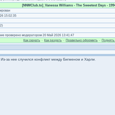
[NNMClub.to]_Vanessa Williams - The Sweetest Days - 1994
ирован
26 15:02:35
2
)
е проверено модератором 20 Май 2026 13:41:47
Как cкачать
·
Как раздать
·
Правильно оформить
·
Поднять 
 Из-за нее случился конфликт между Бигменом и Харли.