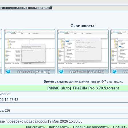
регистрированных пользователей
Скриншоты:
Время раздачи:
до появления первых 5-7 скачавших
[NNMClub.to]_FileZilla Pro 3.70.5.torrent
ирован
26 15:27:42
)
ов:
29
)
е проверено модератором 19 Май 2026 15:30:55
Как cкачать
·
Как раздать
·
Правильно оформить
·
Поднять 