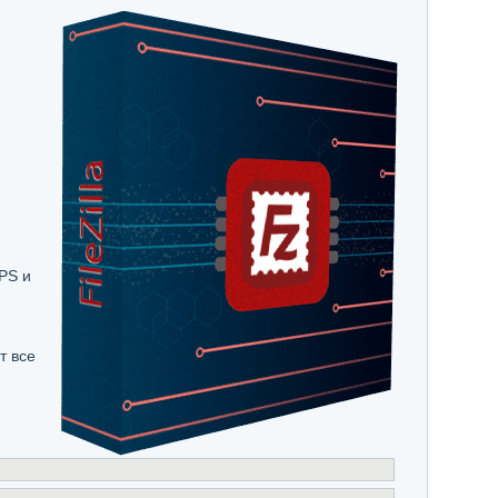
PS и
т все