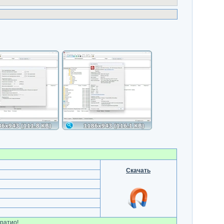
Скачать
ратио!