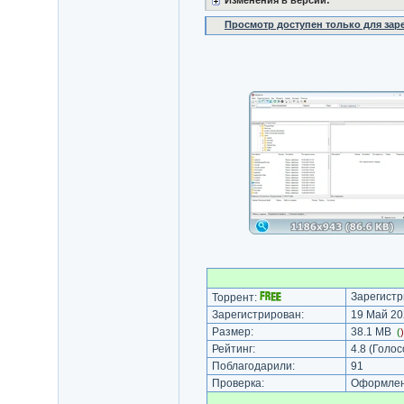
Изменения в версии:
Просмотр доступен только для за
Зарегистр
Торрент:
Зарегистрирован:
19 Май 20
Размер:
38.1 MB
(
Рейтинг:
4.8
(Голос
Поблагодарили:
91
Проверка:
Оформлени