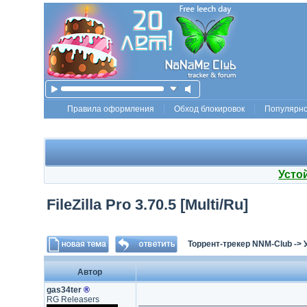
Правила оформления
Обход блокировок
Популярн
Усто
FileZilla Pro 3.70.5 [Multi/Ru]
Торрент-трекер NNM-Club
->
Автор
gas34ter
®
RG Releasers