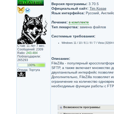
Версия программы:
3.70.5
Официальный сайт:
Tim Kosse
Язык интерфейса:
Русский, Английс
Лечение:
в комплекте
Тип лекарства:
замена файлов
Системные требования:
Windows 11 / 10 / 8.1 / 8 / 7 / Vista (32|64-b
Стаж: 11 лет 7 мес.
Сообщений: 2309
Ratio:
243.484
Поблагодарили:
Описание:
265293
FileZilla - популярный кроссплатфо
100%
SFTP, а также включает множество 
Откуда: Тортуга
двухпанельный интерфейс позволяет 
Дополнительно, FileZilla позволяет 
ограничение на количество одновре
необходимые функции работы с FTP
Возможности программы: