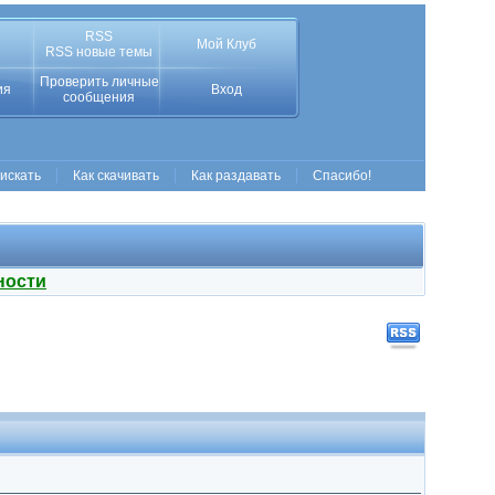
RSS
Мой Клуб
RSS новые темы
Проверить личные
ия
Вход
сообщения
 искать
Как скачивать
Как раздавать
Спасибо!
ности