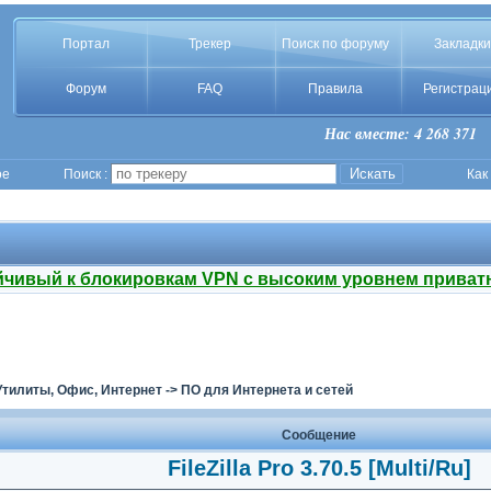
Портал
Трекер
Поиск по форуму
Закладки
Форум
FAQ
Правила
Регистрац
Нас вместе: 4 268 371
ое
Поиск :
Как
йчивый к блокировкам VPN с высоким уровнем приват
Утилиты, Офис, Интернет
->
ПО для Интернета и сетей
Сообщение
FileZilla Pro 3.70.5 [Multi/Ru]