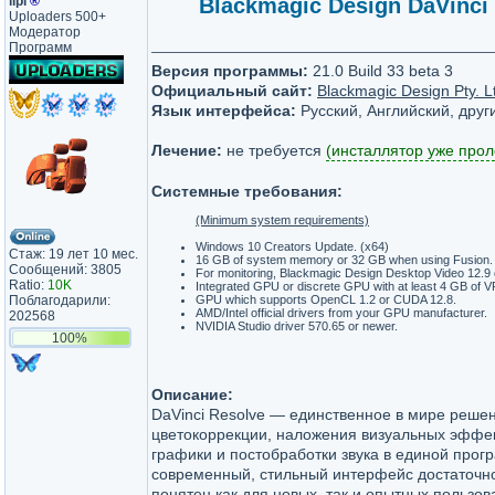
lipi
®
Blackmagic Design DaVinci R
Uploaders 500+
Модератор
Программ
Версия программы:
21.0 Build 33 beta 3
Официальный сайт:
Blackmagic Design Pty. L
Язык интерфейса:
Русский, Английский, друг
Лечение:
не требуется
(инсталлятор уже прол
Системные требования:
(Minimum system requirements)
Windows 10 Creators Update. (x64)
Стаж: 19 лет 10 мес.
16 GB of system memory or 32 GB when using Fusion.
Сообщений: 3805
For monitoring, Blackmagic Design Desktop Video 12.9 o
Ratio:
10K
Integrated GPU or discrete GPU with at least 4 GB of 
Поблагодарили:
GPU which supports OpenCL 1.2 or CUDA 12.8.
AMD/Intel official drivers from your GPU manufacturer.
202568
NVIDIA Studio driver 570.65 or newer.
100%
Описание:
DaVinci Resolve — единственное в мире реше
цветокоррекции, наложения визуальных эффек
графики и постобработки звука в единой прог
современный, стильный интерфейс достаточно
понятен как для новых, так и опытных пользов