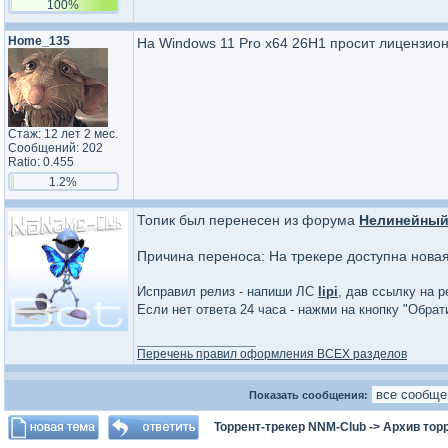
100%
Home_135
На Windows 11 Pro x64 26H1 просит лицензион
Стаж: 12 лет 2 мес.
Сообщений: 202
Ratio: 0.455
1.2%
Топик был перенесен из форума
Нелинейный
Причина переноса: На трекере доступна нова
Исправил релиз - напиши ЛС
lipi
, дав ссылку на р
Если нет ответа 24 часа - нажми на кнопку "Обра
_________________
Перечень правил оформления ВСЕХ разделов
Показать сообщения:
Торрент-трекер NNM-Club
->
Архив тор