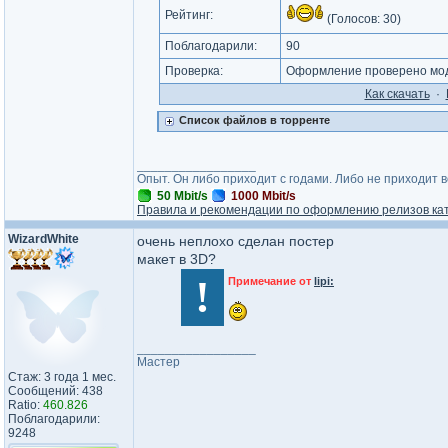
Рейтинг:
(Голосов:
30
)
Поблагодарили:
90
Проверка:
Оформление проверено мод
Как cкачать
·
Список файлов в торренте
_________________
Опыт. Он либо приходит с годами. Либо не приходит 
50 Mbit/s
1000 Mbit/s
Правила и рекомендации по оформлению релизов ка
WizardWhite
очень неплохо сделан постер
макет в 3D?
!
Примечание от
lipi:
_________________
Мастер
Стаж: 3 года 1 мес.
Сообщений: 438
Ratio:
460.826
Поблагодарили:
9248