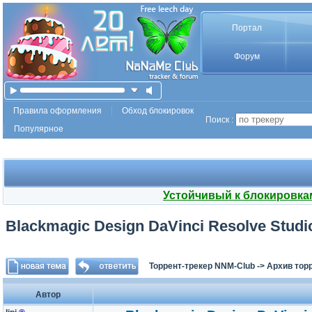
Портал
Форум
Правила оформления
Обход блокировок
Поиск :
Популярное
Устойчивый к блокировка
Blackmagic Design DaVinci Resolve Studio 
Торрент-трекер NNM-Club
->
Архив тор
Автор