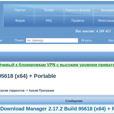
Портал
Трекер
Поиск по форуму
Закладки
Форум
FAQ
Правила
Регистрац
Нас вместе: 4 268 413
ое
Поиск :
Как
йчивый к блокировкам VPN с высоким уровнем приват
5618 (x64) + Portable
Архив торрентов
->
Архив Программ
Сообщение
 Download Manager 2.17.2 Build 95618 (x64) + P