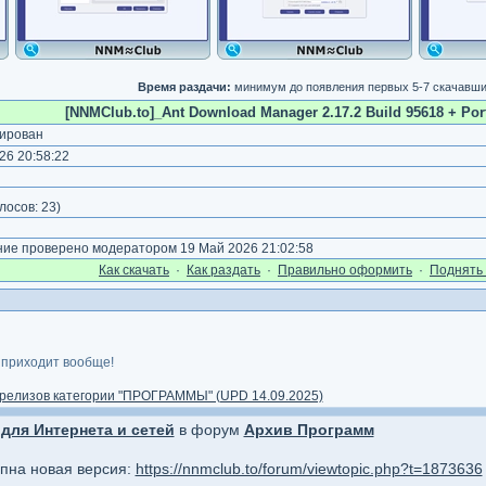
Время раздачи:
минимум до появления первых 5-7 скачавш
[NNMClub.to]_Ant Download Manager 2.17.2 Build 95618 + Port
ирован
26 20:58:22
лосов:
23
)
е проверено модератором 19 Май 2026 21:02:58
Как cкачать
·
Как раздать
·
Правильно оформить
·
Поднять 
 приходит вообще!
релизов категории "ПРОГРАММЫ" (UPD 14.09.2025)
для Интернета и сетей
в форум
Архив Программ
упна новая версия:
https://nnmclub.to/forum/viewtopic.php?t=1873636