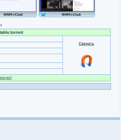
их
able.torrent
Скачать
ратио!