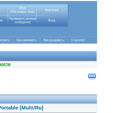
RSS
Мой Клуб
RSS новые темы
Проверить личные
ия
Вход
сообщения
 искать
Как скачивать
Как раздавать
Спасибо!
ности
ortable [Multi/Ru]