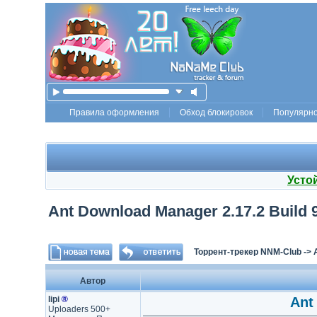
Правила оформления
Обход блокировок
Популярн
Усто
Ant Download Manager 2.17.2 Build 9
Торрент-трекер NNM-Club
->
Автор
lipi
®
Ant
Uploaders 500+