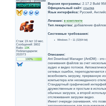
Модератор Программ
Версия программы:
2.17.2 Build 95
Официальный сайт:
ссылка
Язык интерфейса:
Русский, Английс
Лечение:
в комплекте
Тип лекарства:
добавление файлов
Системные требования:
Windows 7 – 11 (32|64-bit)
Стаж: 19 лет 10 мес.
Сообщений: 3802
Ratio:
10K
Поблагодарили:
Описание:
202073
Ant Download Manager (AntDM) - это
100%
скачивания файлов за счет нескольки
аудио и видео потоков. Автоматиче
сетевых ошибок, переподключается в
возобновить загрузку, прерванную и
компьютера или неожиданного отклю
Стандартный графический интерфейс
дружественным и простым в использ
обычных загрузок, а второй использ
отслеживания загрузки видео.
Имеет очереди скачивания, что позв
запланированное для пользователя 