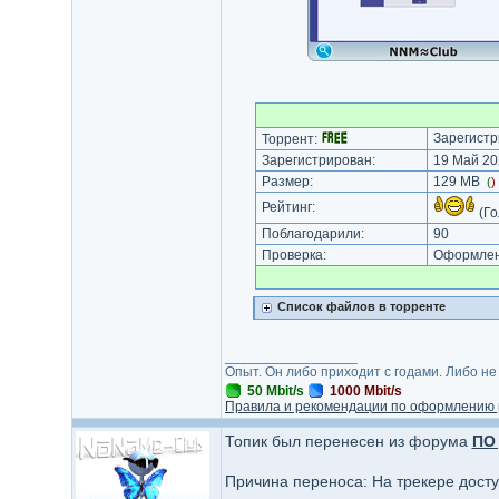
Зарегистр
Торрент:
Зарегистрирован:
19 Май 20
Размер:
129 MB
(
)
Рейтинг:
(Го
Поблагодарили:
90
Проверка:
Оформлени
Список файлов в торренте
_________________
Опыт. Он либо приходит с годами. Либо не
50 Mbit/s
1000 Mbit/s
Правила и рекомендации по оформлению 
Топик был перенесен из форума
ПО 
Причина переноса: На трекере дост