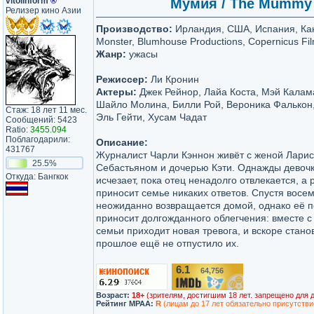
vitolinform
®
Мумия / The Mummy 
Релизер кино Азии
Производство:
Ирландия, США, Испания, Кан
Monster, Blumhouse Productions, Copernicus Fil
Жанр:
ужасы
Режиссер:
Ли Кронин
Актеры:
Джек Рейнор, Лайа Коста, Мэй Калама
Шайло Молина, Билли Рой, Вероника Фалькон
Стаж: 18 лет 11 мес.
Эль Гейти, Хусам Чадат
Сообщений: 5423
Ratio:
3455.094
Поблагодарили:
Описание:
431767
Журналист Чарли Кэннон живёт с женой Ларис
25.5%
Себастьяном и дочерью Кэти. Однажды девоч
Откуда: Бангкок
исчезает, пока отец ненадолго отвлекается, а
приносит семье никаких ответов. Спустя восем
неожиданно возвращается домой, однако её 
приносит долгожданного облегчения: вместе с
семьи приходит новая тревога, и вскоре станов
прошлое ещё не отпустило их.
6.1
64,756
/10
Возраст:
18+
(зрителям, достигшим 18 лет. запрещено для 
Рейтинг MPAA:
R
(лицам до 17 лет обязательно присутстви