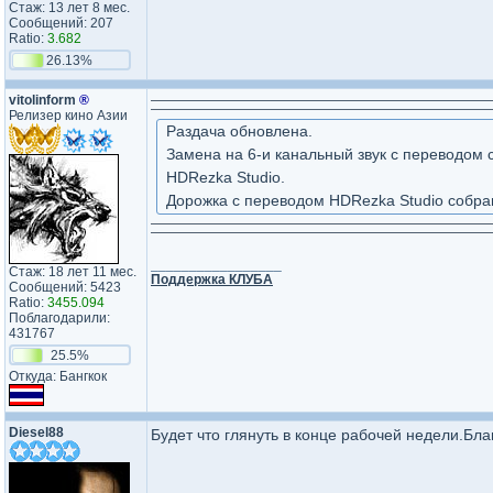
Стаж: 13 лет 8 мес.
Сообщений: 207
Ratio:
3.682
26.13%
vitolinform
®
Релизер кино Азии
Раздача обновлена.
Замена на 6-и канальный звук с переводом 
HDRezka Studio.
Дорожка с переводом HDRezka Studio собран
_________________
Стаж: 18 лет 11 мес.
Поддержка КЛУБА
Сообщений: 5423
Ratio:
3455.094
Поблагодарили:
431767
25.5%
Откуда: Бангкок
Diesel88
Будет что глянуть в конце рабочей недели.Бл