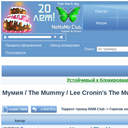
Портал
Форум
Правила оформления
Обход блокировок
Поиск :
Популярное
Устойчивый к блокировка
Мумия / The Mummy / Lee Cronin's The M
Торрент-трекер NNM-Club
->
Горячие н
Автор