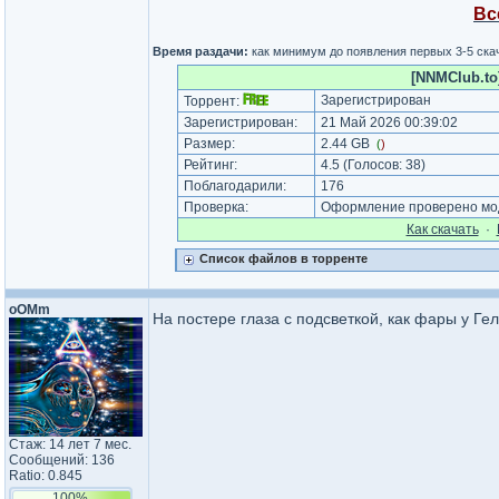
Вс
Время раздачи:
как минимум до появления первых 3-5 скач
[NNMClub.to
Зарегистрирован
Торрент:
Зарегистрирован:
21 Май 2026 00:39:02
Размер:
2.44 GB
(
)
Рейтинг:
4.5
(Голосов:
38
)
Поблагодарили:
176
Проверка:
Оформление проверено мод
Как cкачать
·
Список файлов в торренте
oOMm
На постере глаза с подсветкой, как фары у Ге
Стаж: 14 лет 7 мес.
Сообщений: 136
Ratio: 0.845
100%