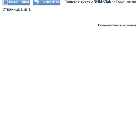
Торрент-трекер NNM-Club
->
Горячие н
Страница
1
из
1
Пользовательское соглаш