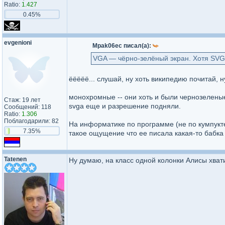
Ratio:
1.427
0.45%
evgenioni
Mpak06ec писал(а):
VGA — чёрно-зелёный экран. Хотя SVGA
ёёёёё... слушай, ну хоть википедию почитай, ну
монохромные -- они хоть и были чернозеленые
Стаж: 19 лет
svga еще и разрешение подняли.
Сообщений: 118
Ratio:
1.306
Поблагодарили: 82
На информатике по программе (не по кумпукте
7.35%
такое ощущение что ее писала какая-то бабка 
Tatenen
Ну думаю, на класс одной колонки Алисы хватит