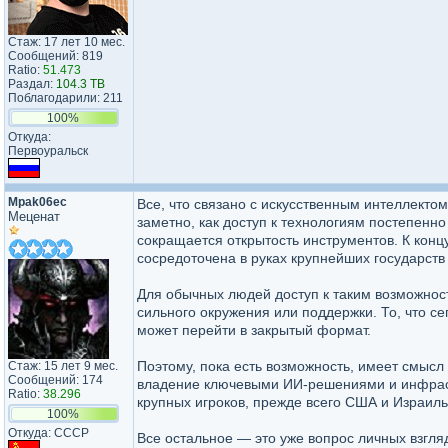
Стаж: 17 лет 10 мес.
Сообщений: 819
Ratio:
51.473
Раздал:
104.3 TB
Поблагодарили: 211
100%
Откуда:
Первоуральск
Mpak06ec
Все, что связано с искусственным интеллектом
Меценат
заметно, как доступ к технологиям постепенно
сокращается открытость инструментов. К конц
сосредоточена в руках крупнейших государств
Для обычных людей доступ к таким возможност
сильного окружения или поддержки. То, что с
может перейти в закрытый формат.
Поэтому, пока есть возможность, имеет смысл 
Стаж: 15 лет 9 мес.
Сообщений: 174
владение ключевыми ИИ-решениями и инфрастр
Ratio:
38.296
крупных игроков, прежде всего США и Израиль
100%
Откуда: CCCP
Все остальное — это уже вопрос личных взгля