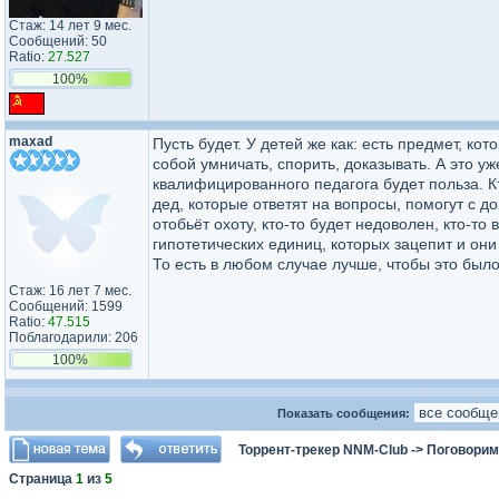
Стаж: 14 лет 9 мес.
Сообщений: 50
Ratio:
27.527
100%
maxad
Пусть будет. У детей же как: есть предмет, кот
собой умничать, спорить, доказывать. А это у
квалифицированного педагога будет польза. Кт
дед, которые ответят на вопросы, помогут с до
отобьёт охоту, кто-то будет недоволен, кто-то
гипотетических единиц, которых зацепит и они
То есть в любом случае лучше, чтобы это было,
Стаж: 16 лет 7 мес.
Сообщений: 1599
Ratio:
47.515
Поблагодарили: 206
100%
Показать сообщения:
Торрент-трекер NNM-Club
->
Поговорим
Страница
1
из
5