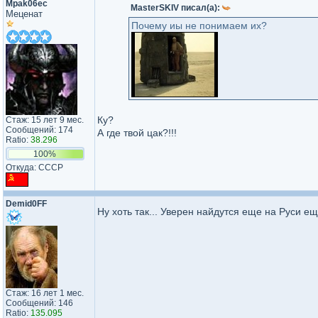
Mpak06ec
MasterSKIV писал(а):
Меценат
Почему иы не понимаем их?
Ку?
Стаж: 15 лет 9 мес.
Сообщений: 174
А где твой цак?!!!
Ratio:
38.296
100%
Откуда: CCCP
Demid0FF
Ну хоть так... Уверен найдутся еще на Руси е
Стаж: 16 лет 1 мес.
Сообщений: 146
Ratio:
135.095