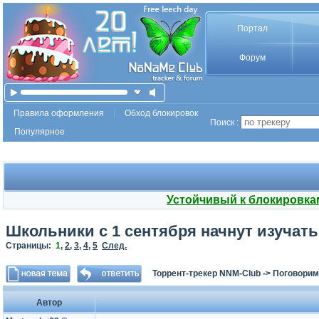
Портал
Форум
Правила оформления
Обход блокировок
Поиск :
Популярное
Устойчивый к блокировка
Школьники с 1 сентября начнут изучат
Страницы:
1
,
2
,
3
,
4
,
5
След.
Торрент-трекер NNM-Club
->
Поговорим
Автор