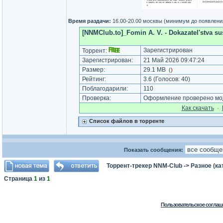
Время раздачи:
16.00-20.00 москвы (минимум до появлени
[NNMClub.to]_Fomin A. V. - Dokazatel'stva su
Зарегистрирован
Торрент:
Зарегистрирован:
21 Май 2026 09:47:24
Размер:
29.1 MB
(
)
Рейтинг:
3.6
(Голосов:
40
)
Поблагодарили:
110
Проверка:
Оформление проверено мод
Как cкачать
·
Список файлов в торренте
Показать сообщения:
Торрент-трекер NNM-Club
->
Разное (ка
Страница
1
из
1
Пользовательское соглаш