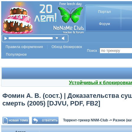
Портал
Форум
Правила оформления
Обход блокировок
Поиск :
Популярное
Устойчивый к блокировка
Фомин А. В. (сост.) | Доказательства 
смерть (2005) [DJVU, PDF, FB2]
Торрент-трекер NNM-Club
->
Разное (ка