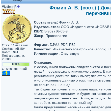
Автор
Vladimir R
®
Фомин А. В. (сост.) | Д
переживши
Составитель:
Фомин А. В.
Издательство:
ООО «Издательство «НОВАЯ
ISBN:
5-9027J6-03-9
Жанр:
Православие
Формат:
DJVU, PDF, FB2
Стаж: 14 лет 9 мес.
Сообщений: 504
Качество:
Изначально электронное (ebook), 
Ratio: 0.941
Иллюстрации:
Отсутствуют
Поблагодарили:
20300
Описание:
100%
В основу книги положены свидетельства о п
Откуда: Костанай
людей, переживших клиническую смерть. В н
реанимация достигла таких высот, что стали п
многочисленные данные о том, что за смертн
не только рай, но и ад.
Так будем же помнить, что жизнь наша не исч
земным существованием, и будем согласовыва
ожидающей нас вечностью. А что, если для Вас
за гробом, окажется тот вечный ад?
Книга представляет несомненный интерес для