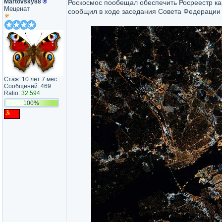
Martovsky88
®
Роскосмос пообещал обеспечить Росреестр ка
Меценат
сообщил в ходе заседания Совета Федерации 
Стаж: 10 лет 7 мес.
Сообщений: 469
Ratio:
32.594
100%