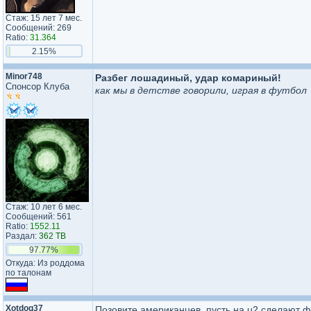
Стаж: 15 лет 7 мес.
Сообщений: 269
Ratio:
31.364
2.15%
Minor748
Разбег лошадиный, удар комариный!
Спонсор Клуба
как мы в детстве говорили, играя в футбол
Стаж: 10 лет 6 мес.
Сообщений: 561
Ratio:
1552.11
Раздал:
362 TB
97.77%
Откуда: Из роддома
по талонам
Xotdog37
Позовите американцев, пусть на u2 сделают ф