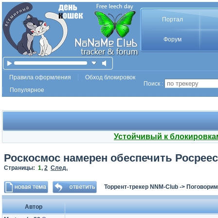
Портал
Форум
Правила оформления
Обход блокировок
Поиск :
Популярное
Устойчивый к блокировка
Роскосмос намерен обеспечить Росрее
Страницы:
1
,
2
След.
Торрент-трекер NNM-Club
->
Поговорим
Автор