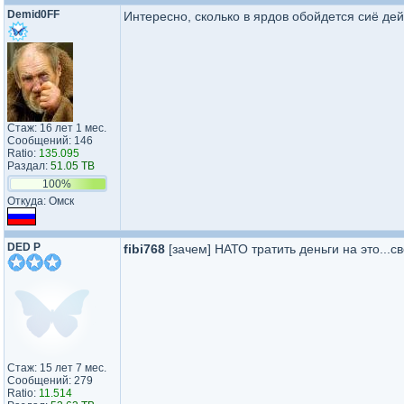
Demid0FF
Интересно, сколько в ярдов обойдется сиё де
Стаж: 16 лет 1 мес.
Сообщений: 146
Ratio:
135.095
Раздал:
51.05 TB
100%
Откуда: Омск
DED P
fibi768
[зачем] НАТО тратить деньги на это...сво
Стаж: 15 лет 7 мес.
Сообщений: 279
Ratio:
11.514