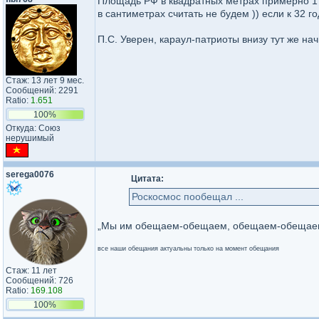
Площадь РФ в квадратных метрах примерно 17
в сантиметрах считать не будем )) если к 32 г
П.С. Уверен, караул-патриоты внизу тут же нач
Стаж: 13 лет 9 мес.
Сообщений: 2291
Ratio:
1.651
100%
Откуда: Союз
нерушимый
serega0076
Цитата:
Роскосмос пообещал ...
„Мы им обещаем-обещаем, обещаем-обещаем,
все наши обещания актуальны только на момент обещания
Стаж: 11 лет
Сообщений: 726
Ratio:
169.108
100%