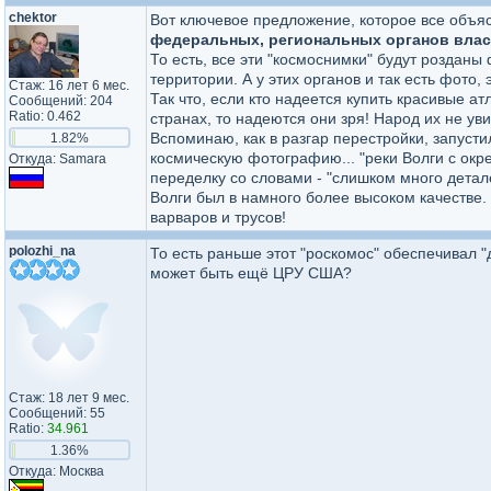
chektor
Вот ключевое предложение, которое все объя
федеральных, региональных органов власт
То есть, все эти "космоснимки" будут розданы
территории. А у этих органов и так есть фото,
Стаж: 16 лет 6 мес.
Так что, если кто надеется купить красивые а
Сообщений: 204
Ratio: 0.462
странах, то надеются они зря! Народ их не уви
Вспоминаю, как в разгар перестройки, запуст
1.82%
космическую фотографию... "реки Волги с окре
Откуда: Samara
переделку со словами - "слишком много детале
Волги был в намного более высоком качестве
варваров и трусов!
polozhi_na
То есть раньше этот "роскомос" обеспечивал
может быть ещё ЦРУ США?
Стаж: 18 лет 9 мес.
Сообщений: 55
Ratio:
34.961
1.36%
Откуда: Москва