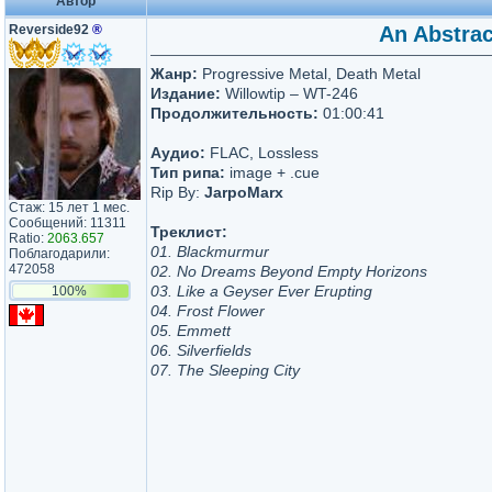
Автор
Reverside92
®
An Abstract
Жанр:
Progressive Metal, Death Metal
Издание:
Willowtip – WT-246
Продолжительность:
01:00:41
Аудио:
FLAC, Lossless
Тип рипа:
image + .cue
Rip By:
JarpoMarx
Стаж: 15 лет 1 мес.
Сообщений: 11311
Треклист:
Ratio:
2063.657
01. Blackmurmur
Поблагодарили:
472058
02. No Dreams Beyond Empty Horizons
03. Like a Geyser Ever Erupting
100%
04. Frost Flower
05. Emmett
06. Silverfields
07. The Sleeping City