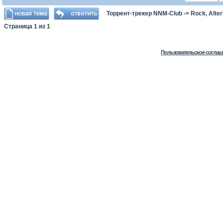
Торрент-трекер NNM-Club
->
Rock, Alter
Страница
1
из
1
Пользовательское соглаш