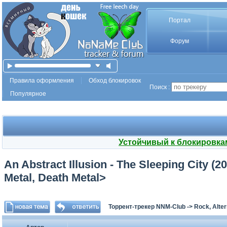
Портал
Форум
Правила оформления
Обход блокировок
Поиск :
Популярное
Устойчивый к блокировка
An Abstract Illusion - The Sleeping City (
Metal, Death Metal>
Торрент-трекер NNM-Club
->
Rock, Alter