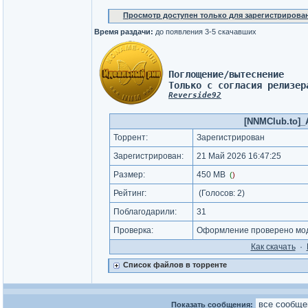
Просмотр доступен только для зарегистрирова
Время раздачи:
до появления 3-5 скачавших
Поглощение/вытеснение 
Только с согласия релизер
Reverside92
[NNMClub.to]_An
Торрент:
Зарегистрирован
Зарегистрирован:
21 Май 2026 16:47:25
Размер:
450 MB
(
)
Рейтинг:
(Голосов:
2
)
Поблагодарили:
31
Проверка:
Оформление проверено мод
Как cкачать
·
Список файлов в торренте
Показать сообщения: