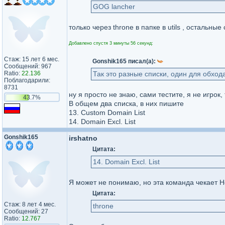
GOG lancher
только через throne в папке в utils , остальны
Добавлено спустя 3 минуты 56 секунд:
Стаж: 15 лет 6 мес.
Gonshik165 писал(а):
Сообщений: 967
Ratio:
22.136
Так это разные списки, один для обход
Поблагодарили:
8731
ну я просто не знаю, сами тестите, я не игрок,
43.7%
В общем два списка, в них пишите
13. Custom Domain List
14. Domain Excl. List
Gonshik165
irshatno
Цитата:
14. Domain Excl. List
Я может не понимаю, но эта команда чекает Ho
Цитата:
Стаж: 8 лет 4 мес.
throne
Сообщений: 27
Ratio:
12.767