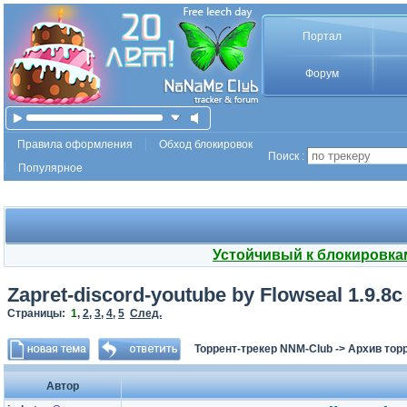
Портал
Форум
Правила оформления
Обход блокировок
Поиск :
Популярное
Устойчивый к блокировка
Zapret-discord-youtube by Flowseal 1.9.8
Страницы:
1
,
2
,
3
,
4
,
5
След.
Торрент-трекер NNM-Club
->
Архив тор
Автор