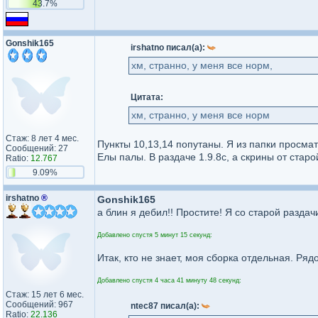
43.7%
Gonshik165
irshatno писал(а):
хм, странно, у меня все норм,
Цитата:
хм, странно, у меня все норм
Стаж: 8 лет 4 мес.
Пункты 10,13,14 попутаны. Я из папки просма
Сообщений: 27
Елы палы. В раздаче 1.9.8с, а скрины от старо
Ratio:
12.767
9.09%
irshatno
®
Gonshik165
а блин я дебил!! Простите! Я со старой разда
Добавлено спустя 5 минут 15 секунд:
Итак, кто не знает, моя сборка отдельная. Ря
Добавлено спустя 4 часа 41 минуту 48 секунд:
Стаж: 15 лет 6 мес.
Сообщений: 967
ntec87 писал(а):
Ratio:
22.136