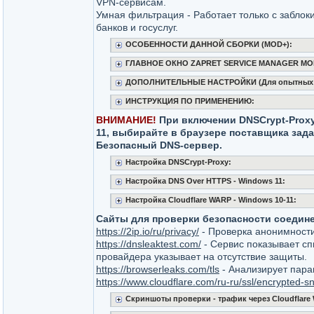
VPN-сервисам.
Умная фильтрация - Работает только с заблок
банков и госуслуг.
ОСОБЕННОСТИ ДАННОЙ СБОРКИ (MOD+):
ГЛАВНОЕ ОКНО ZAPRET SERVICE MANAGER MO
ДОПОЛНИТЕЛЬНЫЕ НАСТРОЙКИ (Для опытных 
ИНСТРУКЦИЯ ПО ПРИМЕНЕНИЮ:
ВНИМАНИЕ!
При включении DNSCrypt-Proxy
11, выбирайте в браузере поставщика зада
Безопасный DNS-сервер.
Настройка DNSCrypt-Proxy:
Настройка DNS Over HTTPS - Windows 11:
Настройка Cloudflare WARP - Windows 10-11:
Сайты для проверки безопасности соедин
https://2ip.io/ru/privacy/
- Проверка анонимност
https://dnsleaktest.com/
- Сервис показывает с
провайдера указывает на отсутствие защиты.
https://browserleaks.com/tls
- Анализирует пара
https://www.cloudflare.com/ru-ru/ssl/encrypted-sn
Скриншоты проверки - трафик через Cloudflare