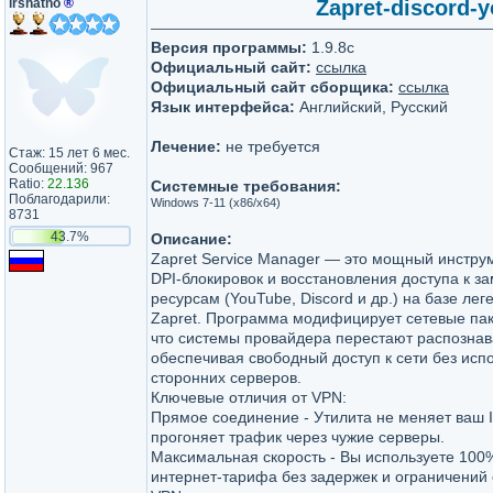
irshatno
®
Zapret-discord-
Версия программы:
1.9.8c
Официальный сайт:
ссылка
Официальный сайт сборщика:
ссылка
Язык интерфейса:
Английский, Русский
Лечение:
не требуется
Стаж: 15 лет 6 мес.
Сообщений: 967
Ratio:
22.136
Системные требования:
Поблагодарили:
Windows 7-11 (x86/x64)
8731
43.7%
Описание:
Zapret Service Manager — это мощный инстру
DPI-блокировок и восстановления доступа к 
ресурсам (YouTube, Discord и др.) на базе ле
Zapret. Программа модифицирует сетевые пак
что системы провайдера перестают распознав
обеспечивая свободный доступ к сети без исп
сторонних серверов.
Ключевые отличия от VPN:
Прямое соединение - Утилита не меняет ваш I
прогоняет трафик через чужие серверы.
Максимальная скорость - Вы используете 100
интернет-тарифа без задержек и ограничений 