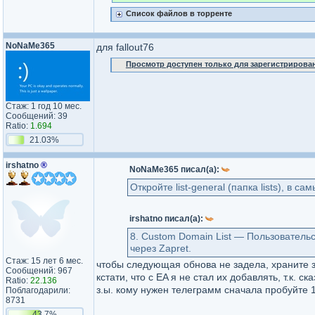
Список файлов в торренте
NoNaMe365
для fallout76
Просмотр доступен только для зарегистрирова
Стаж: 1 год 10 мес.
Сообщений: 39
Ratio:
1.694
21.03%
irshatno
®
NoNaMe365 писал(а):
Откройте list-general (папка lists), в с
irshatno писал(а):
8. Custom Domain List — Пользователь
через Zapret.
Стаж: 15 лет 6 мес.
чтобы следующая обнова не задела, храните 
Сообщений: 967
кстати, что с EA я не стал их добавлять, т.к. ск
Ratio:
22.136
з.ы. кому нужен телеграмм сначала пробуйте 1 
Поблагодарили:
8731
43.7%