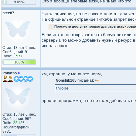
Это я вообще впервые вижу, не знаю что это.
9.09%
ntec87
Читал описание, но не совсем понял - для чег
На официальной странице гитхаба запрет веси
Просмотр доступен только для зарегистрирова
Если что-то не открывается (в браузере) или,
серверы), то можно добавить нужный ресурс в li
использовать.
Стаж: 13 лет 6 мес.
Сообщений: 91
Ratio:
1.577
100%
irshatno
®
хм, странно, у меня все норм,
Gonshik165 писал(а):
throne
простая программа, я ее не стал добавлять в ме
Стаж: 15 лет 6 мес.
Сообщений: 967
Ratio:
22.136
Поблагодарили:
8731