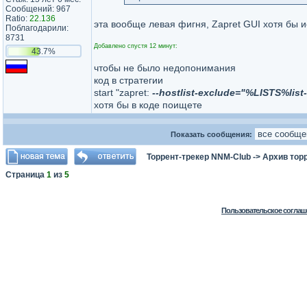
Сообщений: 967
Ratio:
22.136
эта вообще левая фигня, Zapret GUI хотя бы 
Поблагодарили:
8731
Добавлено спустя 12 минут:
43.7%
чтобы не было недопонимания
код в стратегии
start "zapret:
--hostlist-exclude="%LISTS%list-
хотя бы в коде поищете
Показать сообщения:
Торрент-трекер NNM-Club
->
Архив тор
Страница
1
из
5
Пользовательское соглаш