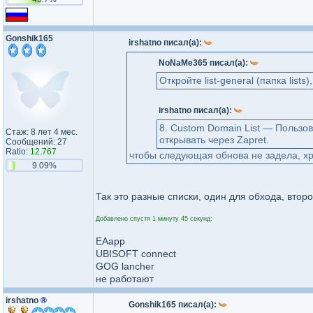
Gonshik165
irshatno писал(а):
NoNaMe365 писал(а):
Откройте list-general (папка lists
irshatno писал(а):
8. Custom Domain List — Пользо
Стаж: 8 лет 4 мес.
открывать через Zapret.
Сообщений: 27
Ratio:
12.767
чтобы следующая обнова не задела, хр
9.09%
Так это разные списки, один для обхода, втор
Добавлено спустя 1 минуту 45 секунд:
EAapp
UBISOFT connect
GOG lancher
не работают
irshatno
®
Gonshik165 писал(а):