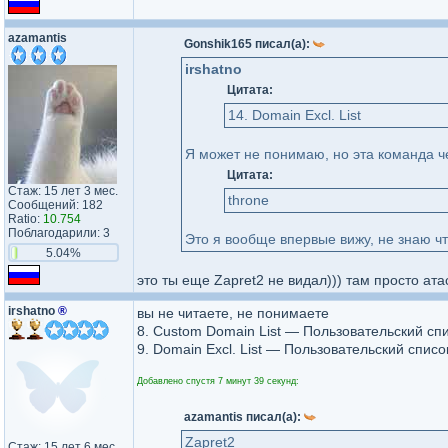
azamantis
Gonshik165 писал(а):
irshatno
Цитата:
14. Domain Excl. List
Я может не понимаю, но эта команда че
Цитата:
Стаж: 15 лет 3 мес.
throne
Сообщений: 182
Ratio:
10.754
Поблагодарили: 3
Это я вообще впервые вижу, не знаю чт
5.04%
это ты еще Zapret2 не видал))) там просто ата
irshatno
®
вы не читаете, не понимаете
8. Custom Domain List — Пользовательский сп
9. Domain Excl. List — Пользовательский спи
Добавлено спустя 7 минут 39 секунд:
azamantis писал(а):
Zapret2
Стаж: 15 лет 6 мес.