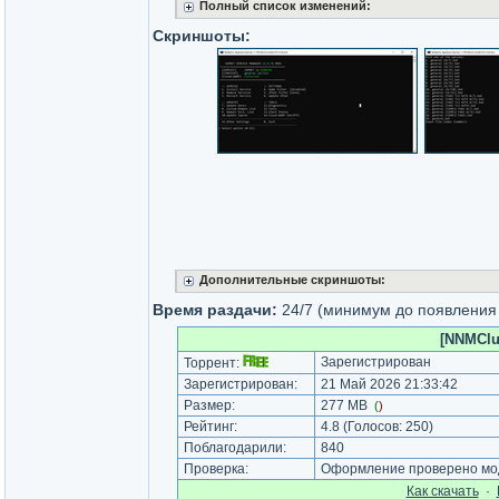
Полный список изменений:
Скриншоты:
Дополнительные скриншоты:
Время раздачи:
24/7 (минимум до появления 
[NNMClub
Зарегистрирован
Торрент:
Зарегистрирован:
21 Май 2026 21:33:42
Размер:
277 MB
(
)
Рейтинг:
4.8
(Голосов:
250
)
Поблагодарили:
840
Проверка:
Оформление проверено мод
Как cкачать
·