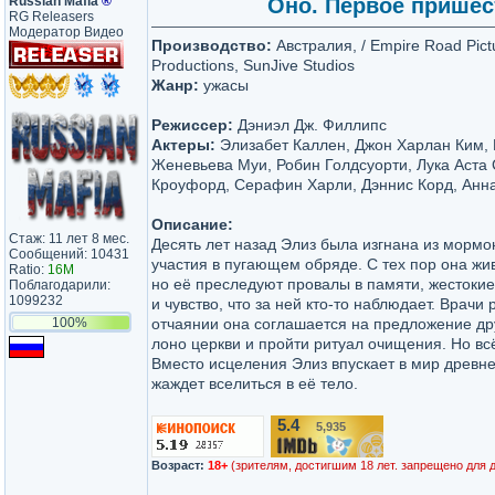
Russian Mafia
®
Оно. Первое пришест
RG Releasers
Модератор Видео
Производство:
Австралия, / Empire Road Pictu
Productions, SunJive Studios
Жанр:
ужасы
Режиссер:
Дэниэл Дж. Филлипс
Актеры:
Элизабет Каллен, Джон Харлан Ким,
Женевьева Муи, Робин Голдсуорти, Лука Аста
Кроуфорд, Серафин Харли, Дэннис Корд, Анн
Описание:
Стаж: 11 лет 8 мес.
Десять лет назад Элиз была изгнана из морм
Сообщений: 10431
участия в пугающем обряде. С тех пор она жи
Ratio:
16M
но её преследуют провалы в памяти, жестоки
Поблагодарили:
1099232
и чувство, что за ней кто-то наблюдает. Врачи 
100%
отчаянии она соглашается на предложение др
лоно церкви и пройти ритуал очищения. Но всё
Вместо исцеления Элиз впускает в мир древне
жаждет вселиться в её тело.
5.4
5,935
/10
Возраст:
18+
(зрителям, достигшим 18 лет. запрещено для 