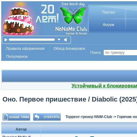
Портал
Форум
Правила оформления
Обход блокировок
Поиск :
Популярное
Устойчивый к блокировка
Оно. Первое пришествие / Diabolic (202
Торрент-трекер NNM-Club
->
Горячие н
Автор