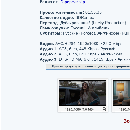
Релиз от:
Горерелизёр
Продолжительность:
01:35:35
Качество видео:
BDRemux
Перевод:
Дублированный (Lucky Production)
Язык озвучки:
Русский, Английский
Субтитры:
Русские (Forced), Английские (Full
Видео:
AVC/H.264, 1920x1080, ~22.0 Мbps
Аудио 1:
AC3, 6 ch, 448 Kbps - Русский
Аудио 2:
AC3, 6 ch, 640 Kbps - Английский
Аудио 3:
DTS-HD MA, 6 ch, 1415 Kbps - Англи
Просмотр доступен только для зарегистрирова
Вс