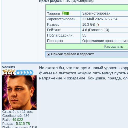
Время раздачи:
24/7 (мультитрекер)
Зарегистрирован
Торрент:
Зарегистрирован:
22 Май 2026 07:27:54
Размер:
16.3 GB
(
)
Рейтинг:
4.6
(Голосов:
13
)
Поблагодарили:
55
Проверка:
Оформление проверено мод
Как cкачать
·
Список файлов в торренте
vedkins
Не сказал бы, что это прям новый уровень хо
фильм не пытается каждые пять минут пугать 
напряжение и ожидание. Концовка, правда, сл
Стаж: 9 лет 11 мес.
Сообщений: 486
Ratio:
49.022
Раздал:
5.315 TB
Поблагодарили: 9119