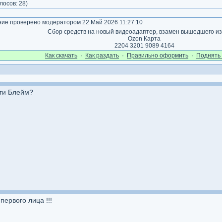
лосов:
28
)
е проверено модератором 22 Май 2026 11:27:10
Сбор средств на новый видеоадаптер, взамен вышедшего из
Ozon Карта
2204 3201 9089 4164
Как cкачать
·
Как раздать
·
Правильно оформить
·
Поднять 
нги Блейм?
 первого лица !!!