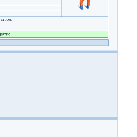
 строя.
ратио!