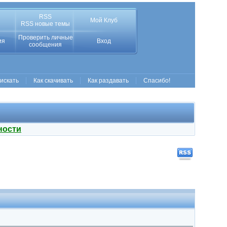
RSS
Мой Клуб
RSS новые темы
Проверить личные
ия
Вход
сообщения
 искать
Как скачивать
Как раздавать
Спасибо!
ности