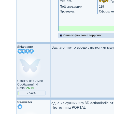
Рейтинг:
(Го
Поблагодарили:
119
Проверка:
Оформлени
Список файлов в торренте
Shkvapper
Вау, это что-то вроде стилистики ма
Стаж: 9 лет 2 мес.
Сообщений: 4
Ratio:
26.751
2.54%
freevisitor
одна из лучших игр 3D action/indie от
Что-то типа PORTAL