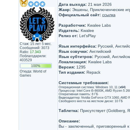
Дата выхода:
21 мая 2026
Жанр:
Экшены, Приключенческие иг
Официальный сайт:
ссылка
Разработчик:
Kwalee Labs
Издатель:
Kwalee
Релиз от:
Let'sРlay
Стаж: 15 лет 5 мес.
Язык интерфейса:
Русский, Английс
Сообщений: 3073
Язык озвучки:
Английский
Ratio:
17.343
Поблагодарили:
Язык субтитров:
Русский, Английск
403529
Локализация:
Kwalee Labs
100%
Версия:
1295
Откуда: World of
Тип издания:
Repack
Games
Системные требования:
Операционная система: Windows 10, 11 (
х64
)
Процессор: Intel Core i5-8600K, AMD Ryzen 5 26
Оперативная память: 8 ГБ
Видеоадаптер: Nvidia GeForce GTX 1060, AMD R
Свободного места на жестком диске: 10 ГБ
Таблетка:
Присутствует (Goldberg, 
Описание:
Вы - заключенный, приговоренный к