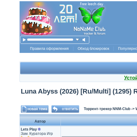
Правила оформления
Обход блокировок
Популярн
Усто
Luna Abyss (2026) [Ru/Multi] (1295) 
Торрент-трекер NNM-Club
->
Автор
Lets Play
®
Зам. Куратора Игр