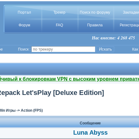
Портал
Трекер
Поиск по форуму
Закладки
Форум
FAQ
Правила
Регистрац
Нас вместе: 4 268 475
ое
Поиск :
Как
йчивый к блокировкам VPN с высоким уровнем приват
Repack Let'sРlay [Deluxe Edition]
Win Игры
->
Action (FPS)
Сообщение
Luna Abyss