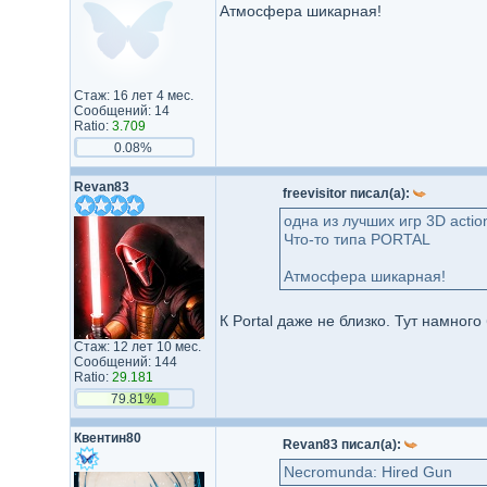
Атмосфера шикарная!
Стаж: 16 лет 4 мес.
Сообщений: 14
Ratio:
3.709
0.08%
Revan83
freevisitor писал(а):
одна из лучших игр 3D action
Что-то типа PORTAL
Атмосфера шикарная!
К Portal даже не близко. Тут намног
Стаж: 12 лет 10 мес.
Сообщений: 144
Ratio:
29.181
79.81%
Квентин80
Revan83 писал(а):
Necromunda: Hired Gun