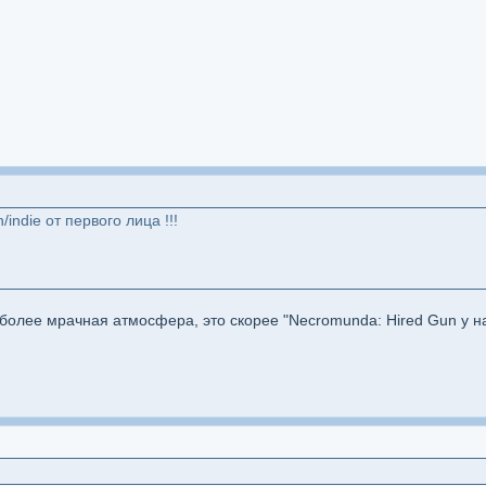
/indie от первого лица !!!
о более мрачная атмосфера, это скорее "Necromunda: Hired Gun у н