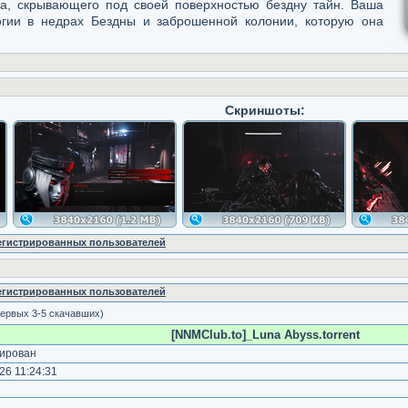
а, скрывающего под своей поверхностью бездну тайн. Ваша
огии в недрах Бездны и заброшенной колонии, которую она
Скриншоты:
регистрированных пользователей
регистрированных пользователей
ервых 3-5 скачавших)
[NNMClub.to]_Luna Abyss.torrent
ирован
6 11:24:31
)