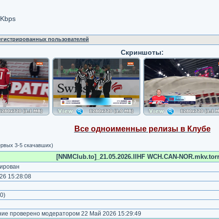
 Kbps
регистрированных пользователей
Скриншоты:
Все одноименные релизы в Клубе
ервых 3-5 скачавших)
[NNMClub.to]_21.05.2026.IIHF WCH.CAN-NOR.mkv.torr
ирован
26 15:28:08
)
0
)
е проверено модератором 22 Май 2026 15:29:49