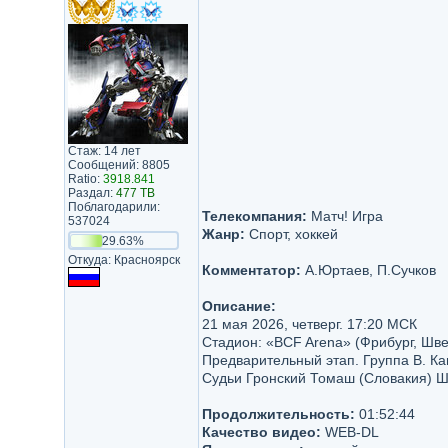
Стаж: 14 лет
Сообщений: 8805
Ratio:
3918.841
Раздал:
477 TB
Поблагодарили:
Телекомпания:
Матч! Игра
537024
Жанр:
Спорт, хоккей
29.63%
Откуда: Красноярск
Комментатор:
А.Юртаев, П.Сучков
Описание:
21 мая 2026, четверг. 17:20 МСК
Стадион: «BCF Arena» (Фрибург, Шве
Предварительный этап. Группа B. Ка
Судьи Гронский Томаш (Словакия) 
Продолжительность:
01:52:44
Качество видео:
WEB-DL