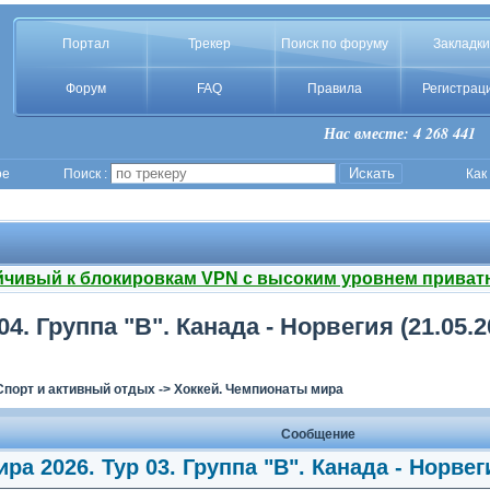
Портал
Трекер
Поиск по форуму
Закладки
Форум
FAQ
Правила
Регистрац
Нас вместе: 4 268 441
ое
Поиск :
Как
йчивый к блокировкам VPN с высоким уровнем приват
4. Группа "B". Канада - Норвегия (21.05.
Спорт и активный отдых
->
Хоккей. Чемпионаты мира
Сообщение
ра 2026. Тур 03. Группа "B". Канада - Норвег