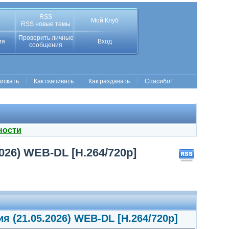
RSS
Мой Клуб
RSS новые темы
Проверить личные
ия
Вход
сообщения
 искать
Как скачивать
Как раздавать
Спасибо!
ности
2026) WEB-DL [H.264/720p]
ия (21.05.2026) WEB-DL [H.264/720p]