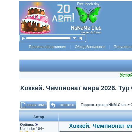
Правила оформления
Обход блокировок
Популярн
Усто
Хоккей. Чемпионат мира 2026. Тур 0
Торрент-трекер NNM-Club
->
Автор
Optimus
®
Хоккей. Чемпионат ми
Uploader 104+