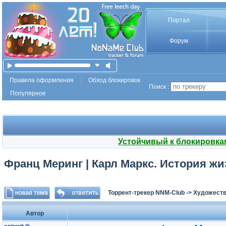
Портал
Форум
Правила оформления
Обход блокировок
Поиск :
Популярное
Устойчивый к блокировка
Франц Меринг | Карл Маркс. История жи
Торрент-трекер NNM-Club
->
Художеств
Автор