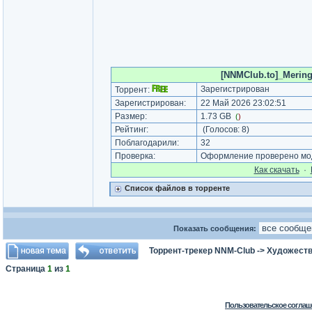
[NNMClub.to]_Mering F
Зарегистрирован
Торрент:
Зарегистрирован:
22 Май 2026 23:02:51
Размер:
1.73 GB
(
)
Рейтинг:
(Голосов:
8
)
Поблагодарили:
32
Проверка:
Оформление проверено мод
Как cкачать
·
Список файлов в торренте
Показать сообщения:
Торрент-трекер NNM-Club
->
Художеств
Страница
1
из
1
Пользовательское соглаш