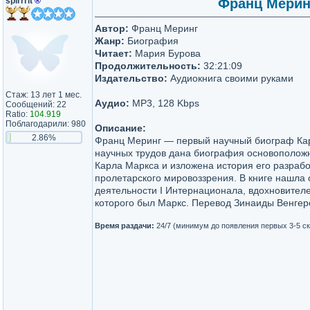
spirrrit
®
Франц Меринг
Автор:
Франц Меринг
Жанр:
Биография
Читает:
Мария Бурова
Продолжительность:
32:21:09
Издательство:
Аудиокнига своими руками
Стаж: 13 лет 1 мес.
Аудио:
MP3, 128 Kbps
Сообщений: 22
Ratio:
104.919
Поблагодарили: 980
Описание:
2.86%
Франц Меринг — первый научный биограф Кар
научных трудов дана биография основополож
Карла Маркса и изложена история его разрабо
пролетарского мировоззрения. В книге нашла 
деятельности I Интернационала, вдохновител
которого был Маркс. Перевод Зинаиды Венгер
Время раздачи:
24/7 (минимум до появления первых 3-5 с