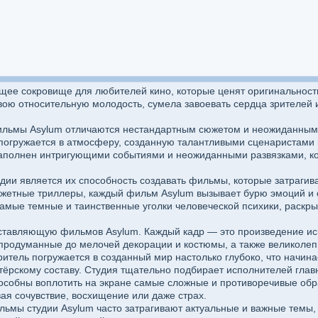
щее сокровище для любителей кино, которые ценят оригинальность
вою относительную молодость, сумела завоевать сердца зрителей 
 фильмы Asylum отличаются нестандартным сюжетом и неожиданны
 погружается в атмосферу, созданную талантливыми сценаристами
наполнен интригующими событиями и неожиданными развязками, ко
дии является их способность создавать фильмы, которые затрагив
жетные триллеры, каждый фильм Asylum вызывает бурю эмоций и о
 самые темные и таинственные уголки человеческой психики, раск
оставляющую фильмов Asylum. Каждый кадр — это произведение иск
родуманные до мелочей декорации и костюмы, а также великолеп
итель погружается в созданный мир настолько глубоко, что начинае
тёрскому составу. Студия тщательно подбирает исполнителей глав
особны воплотить на экране самые сложные и противоречивые обра
ая сочувствие, восхищение или даже страх.
ильмы студии Asylum часто затрагивают актуальные и важные темы