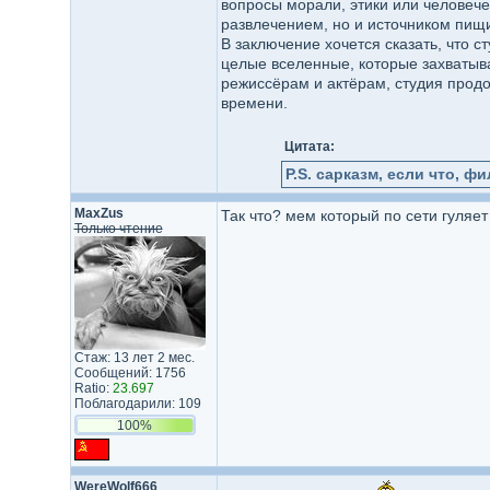
вопросы морали, этики или человече
развлечением, но и источником пищ
В заключение хочется сказать, что 
целые вселенные, которые захватыв
режиссёрам и актёрам, студия продо
времени.
Цитата:
P.S. сарказм, если что, фи
MaxZus
Так что? мем который по сети гуляе
Только чтение
Стаж: 13 лет 2 мес.
Сообщений: 1756
Ratio:
23.697
Поблагодарили: 109
100%
WereWolf666