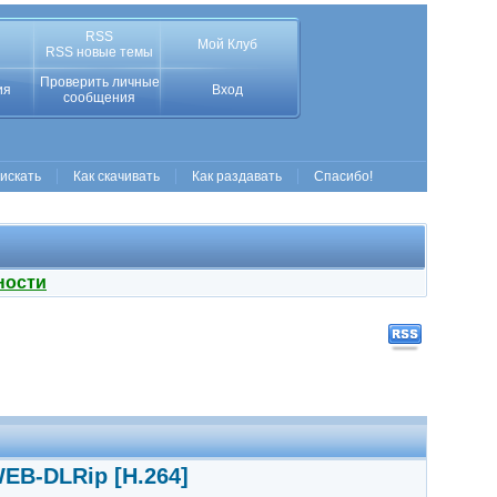
RSS
Мой Клуб
RSS новые темы
Проверить личные
ия
Вход
сообщения
 искать
Как скачивать
Как раздавать
Спасибо!
ности
WEB-DLRip [H.264]