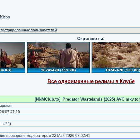
 Kbps
регистрированных пользователей
Скриншоты:
Все одноименные релизы в Клубе
[NNMClub.to]_Predator Wastelands (2025) AVC.mkv.tor
ирован
26 07:47:10
)
ов:
29
)
е проверено модератором 23 Май 2026 08:02:41