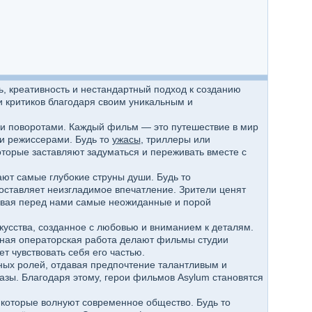
, креативность и нестандартный подход к созданию
и критиков благодаря своим уникальным и
ми поворотами. Каждый фильм — это путешествие в мир
 и режиссерами. Будь то
ужасы
, триллеры или
торые заставляют задуматься и переживать вместе с
ают самые глубокие струны души. Будь то
ставляет неизгладимое впечатление. Зрители ценят
рывая перед нами самые неожиданные и порой
усства, созданное с любовью и вниманием к деталям.
ная операторская работа делают фильмы студии
т чувствовать себя его частью.
ных ролей, отдавая предпочтение талантливым и
зы. Благодаря этому, герои фильмов Asylum становятся
, которые волнуют современное общество. Будь то