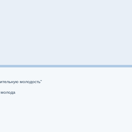
сительную молодость"
е молода