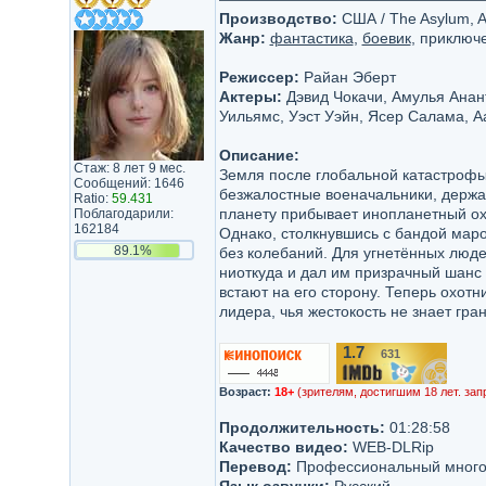
Производство:
США / The Asylum, A
Жанр:
фантастика
,
боевик
, приключ
Режиссер:
Райан Эберт
Актеры:
Дэвид Чокачи, Амулья Анант
Уильямс, Уэст Уэйн, Ясер Салама, А
Описание:
Стаж: 8 лет 9 мес.
Земля после глобальной катастрофы 
Сообщений: 1646
безжалостные военачальники, держа
Ratio:
59.431
планету прибывает инопланетный охо
Поблагодарили:
162184
Однако, столкнувшись с бандой мар
89.1%
без колебаний. Для угнетённых люде
ниоткуда и дал им призрачный шанс
встают на его сторону. Теперь охот
лидера, чья жестокость не знает гран
1.7
631
/10
Возраст:
18+
(зрителям, достигшим 18 лет. зап
Продолжительность:
01:28:58
Качество видео:
WEB-DLRip
Перевод:
Профессиональный много