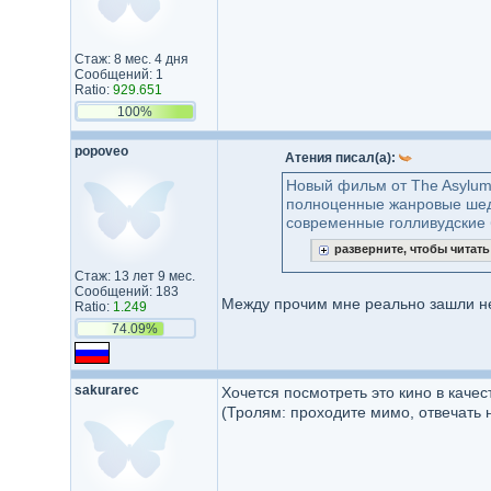
Стаж: 8 мес. 4 дня
Сообщений: 1
Ratio:
929.651
100%
popoveo
Атения писал(а):
Новый фильм от The Asylum
полноценные жанровые шеде
современные голливудские 
разверните, чтобы читат
Стаж: 13 лет 9 мес.
Сообщений: 183
Между прочим мне реально зашли н
Ratio:
1.249
74.09%
sakurarec
Хочется посмотреть это кино в качест
(Тролям: проходите мимо, отвечать н