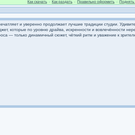
Как cкачать
·
Как раздать
·
Правильно оформить
·
Поднять 
печатляет и уверенно продолжает лучшие традиции студии. Удивит
ет, которые по уровню драйва, искренности и вовлечённости нер
оса — только динамичный сюжет, чёткий ритм и уважение к зрител