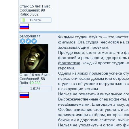
Стаж: 15 лет 1 мес.
Сообщений: 98
Ratio: 0.802
12.96%
pandorum77
Фильмы студии Asylum — это настоя
фильмов. Эта студия, несмотря на с
захватывающим проектам.
Прежде всего, стоит отметить, что
фантазий и реальности, где зритель
фантастика
, каждый проект студии 
героями.
Одним из ярких примеров успеха сту
Стаж: 16 лет 5 мес.
психологические драмы или остросю
Сообщений: 58
Ratio:
19.283
студию за её умение погружаться в
шокирующие истины.
1.61%
Нельзя не отметить и визуальную с
Высококачественные спецэффекты, п
незабываемыми. Благодаря этому, зр
Особое внимание стоит уделить и ак
харизматичным актёрам, которые сп
близкими и дорогими зрителю, вызыв
Нельзя не упомянуть и о том, что ф