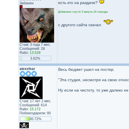
есть кто на раздаче?
Забанен
Добавлено спустя 3 минуты 24 секунды:
с другого сайта скачал
Стаж: 3 года 7 мес.
Сообщений: 28
Ratio:
13.528
3.62%
alexxfear
Весь бюджет ушел на постер.
"Эта студия, несмотря на свою отно
Ну если на чистоту, то уже далеко н
Стаж: 17 лет 2 мес.
Сообщений: 614
Ratio:
15.172
Поблагодарили: 95
30.72%