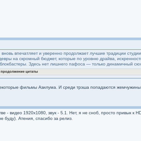
 вновь впечатляет и уверенно продолжает лучшие традиции студии.
вры на скромный бюджет, которые по уровню драйва, искренности
блокбастеры. Здесь нет лишнего пафоса — только динамичный сюже
ь продолжение цитаты
екоторые фильмы Азилума. И среди трэша попадаются жемчужины
ве - видео 1920x1080, звук - 5.1. Нет, я не сноб, просто привык к 
е буду). Атения, спасибо за релиз.