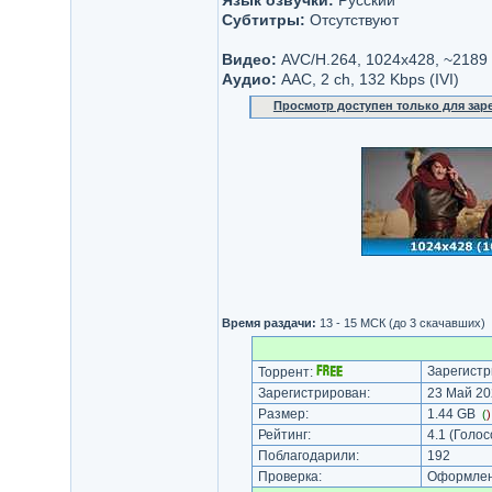
Язык озвучки:
Русский
Субтитры:
Отсутствуют
Видео:
AVC/H.264, 1024x428, ~2189
Аудио:
AAC, 2 ch, 132 Kbps (IVI)
Просмотр доступен только для за
Время раздачи:
13 - 15 МСК (до 3 скачавших)
Зарегистр
Торрент:
Зарегистрирован:
23 Май 20
Размер:
1.44 GB
(
Рейтинг:
4.1
(Голос
Поблагодарили:
192
Проверка:
Оформлени