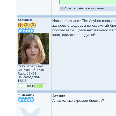
Список файлов в торренте
Атения
®
Новый фильм от The Asylum вновь в
жанровые шедевры на скромный бюдж
блокбастеры. Здесь нет лишнего паф
кино, сделанное с душой.
Стаж: 8 лет 9 мес.
Сообщений: 1646
Ratio:
59.431
Поблагодарили:
162184
89.1%
mistrim007
Атения
А насколько скромен бюджет?