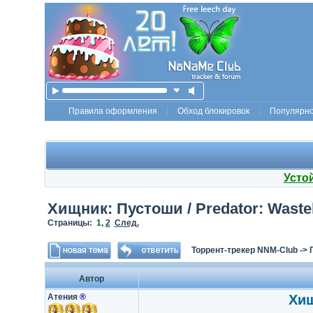
Правила оформления
Обход блокировок
Популярн
Усто
Хищник: Пустоши / Predator: Waste
Страницы:
1
,
2
След.
Торрент-трекер NNM-Club
->
Автор
Атения
®
Хищ