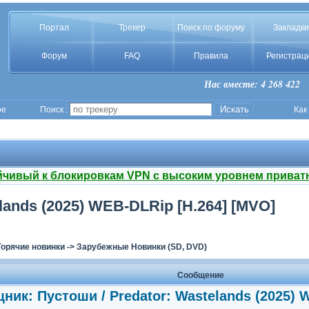
Портал
Трекер
Поиск по форуму
Закладки
Форум
FAQ
Правила
Регистрац
Нас вместе: 4 268 422
ое
Поиск :
Как
йчивый к блокировкам VPN с высоким уровнем приват
lands (2025) WEB-DLRip [H.264] [MVO]
Горячие новинки
->
Зарубежные Новинки (SD, DVD)
Сообщение
ник: Пустоши / Predator: Wastelands (2025) 