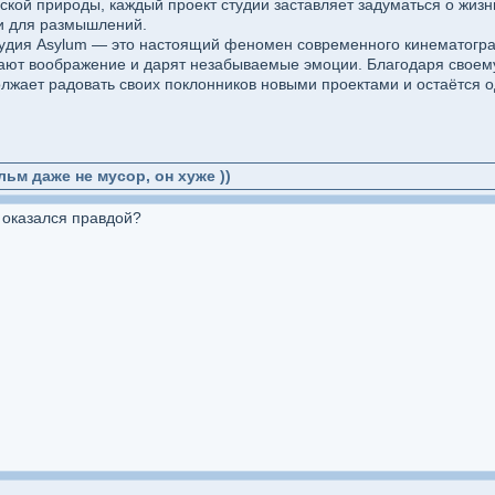
ской природы, каждый проект студии заставляет задуматься о жизн
и для размышлений.
студия Asylum — это настоящий феномен современного кинематогра
ают воображение и дарят незабываемые эмоции. Благодаря своем
лжает радовать своих поклонников новыми проектами и остаётся о
льм даже не мусор, он хуже ))
т оказался правдой?