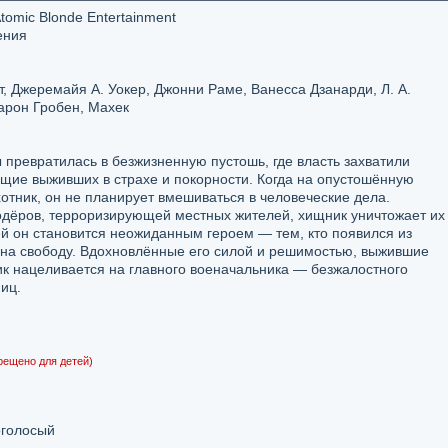
tomic Blonde Entertainment
ения
, Джеремайя А. Уокер, Джонни Раме, Ванесса Дзанарди, Л. А.
арон Гробен, Махек
превратилась в безжизненную пустошь, где власть захватили
щие выживших в страхе и покорности. Когда на опустошённую
тник, он не планирует вмешиваться в человеческие дела.
одёров, терроризирующей местных жителей, хищник уничтожает их
й он становится неожиданным героем — тем, кто появился из
 на свободу. Вдохновлённые его силой и решимостью, выжившие
ник нацеливается на главного военачальника — безжалостного
иц.
рещено для детей)
голосый