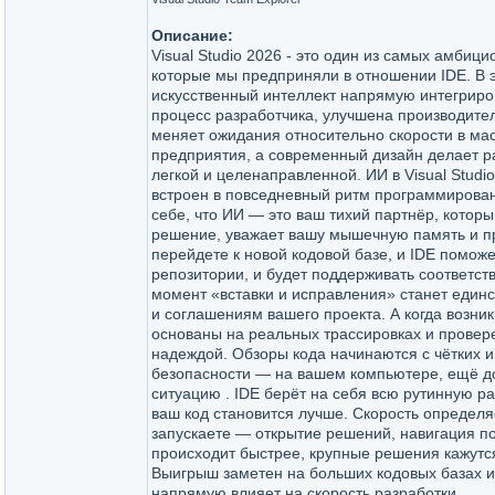
Описание:
Visual Studio 2026 - это один из самых амбиц
которые мы предприняли в отношении IDE. В 
искусственный интеллект напрямую интегриро
процесс разработчика, улучшена производител
меняет ожидания относительно скорости в ма
предприятия, а современный дизайн делает р
легкой и целенаправленной. ИИ в Visual Studio
встроен в повседневный ритм программирован
себе, что ИИ — это ваш тихий партнёр, котор
решение, уважает вашу мышечную память и пр
перейдете к новой кодовой базе, и IDE поможе
репозитории, и будет поддерживать соответст
момент «вставки и исправления» станет един
и соглашениям вашего проекта. А когда возни
основаны на реальных трассировках и провер
надеждой. Обзоры кода начинаются с чётких и
безопасности — на вашем компьютере, ещё до 
ситуацию . IDE берёт на себя всю рутинную ра
ваш код становится лучше. Скорость определяе
запускаете — открытие решений, навигация по 
происходит быстрее, крупные решения кажутс
Выигрыш заметен на больших кодовых базах и 
напрямую влияет на скорость разработки.