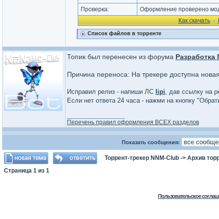
Проверка:
Оформление проверено мод
Как cкачать
·
Список файлов в торренте
Топик был перенесен из форума
Разработка
Причина переноса: На трекере доступна нова
Исправил релиз - напиши ЛС
lipi
, дав ссылку на р
Если нет ответа 24 часа - нажми на кнопку "Обра
_________________
Перечень правил оформления ВСЕХ разделов
Показать сообщения:
Торрент-трекер NNM-Club
->
Архив тор
Страница
1
из
1
Пользовательское соглаш