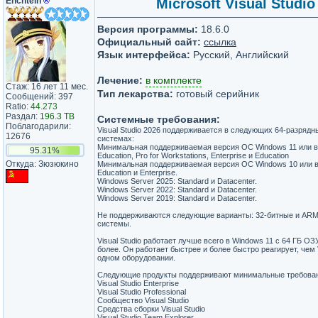
Enchtein
®
Microsoft Visual Studio
Версия программы:
18.6.0
Официальный сайт:
ссылка
Язык интерфейса:
Русский, Английский
Лечение:
в комплекте
Стаж: 16 лет 11 мес.
Тип лекарства:
готовый серийник
Сообщений: 397
Ratio:
44.273
Раздал:
196.3 TB
Системные требования:
Поблагодарили:
Visual Studio 2026 поддерживается в следующих 64-разряд
12676
системах:
Минимальная поддерживаемая версия ОС Windows 11 или в
95.31%
Education, Pro for Workstations, Enterprise и Education
Откуда: Зюзюкино
Минимальная поддерживаемая версия ОС Windows 10 или вы
Education и Enterprise.
Windows Server 2025: Standard и Datacenter.
Windows Server 2022: Standard и Datacenter.
Windows Server 2019: Standard и Datacenter.
Не поддерживаются следующие варианты: 32-битные и AR
системы.
Visual Studio работает лучше всего в Windows 11 с 64 ГБ ОЗ
более. Он работает быстрее и более быстро реагирует, чем V
одном оборудовании.
Следующие продукты поддерживают минимальные требован
Visual Studio Enterprise
Visual Studio Professional
Сообщество Visual Studio
Средства сборки Visual Studio
Visual Studio Team Explorer