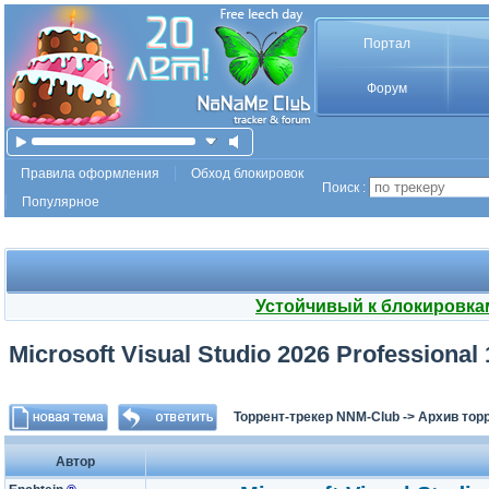
Портал
Форум
Правила оформления
Обход блокировок
Поиск :
Популярное
Устойчивый к блокировка
Microsoft Visual Studio 2026 Professional 
Торрент-трекер NNM-Club
->
Архив тор
Автор