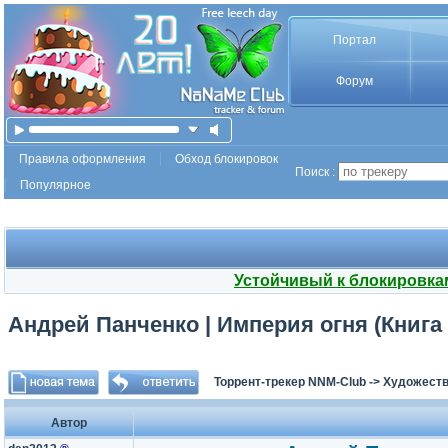
Портал
Форум
Правила оформления
Обход блокировок
Поиск :
Популярное
Устойчивый к блокировка
Андрей Панченко | Империя огня (Книга 
Торрент-трекер NNM-Club
->
Художеств
Автор