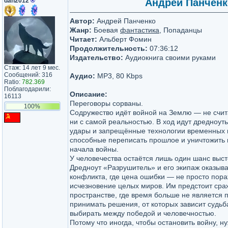
dan2012
®
Андрей Панченко
Автор:
Андрей Панченко
Жанр:
Боевая
фантастика
, Попаданцы
Читает:
Альберт Фомин
Продолжительность:
07:36:12
Издательство:
Аудиокнига своими руками
Стаж: 14 лет 9 мес.
Сообщений: 316
Аудио:
MP3, 80 Kbps
Ratio:
782.369
Поблагодарили:
Описание:
16113
Переговоры сорваны.
100%
Содружество идёт войной на Землю — не счит
ни с самой реальностью. В ход идут дредноут
удары и запрещённые технологии временных 
способные переписать прошлое и уничтожить 
начала войны.
У человечества остаётся лишь один шанс выст
Дредноут «Разрушитель» и его экипаж оказыв
конфликта, где цена ошибки — не просто пора
исчезновение целых миров. Им предстоит сра
пространстве, где время больше не является 
принимать решения, от которых зависит судьб
выбирать между победой и человечностью.
Потому что иногда, чтобы остановить войну, н