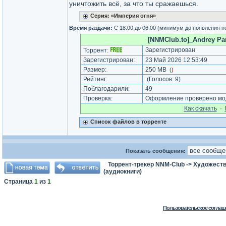
уничтожить всё, за что ты сражаешься.
Серия: «Империя огня»
Время раздачи:
С 18.00 до 06.00 (минимум до появления п
[NNMClub.to]_Andrey Pan
Зарегистрирован
Торрент:
Зарегистрирован:
23 Май 2026 12:53:49
Размер:
250 MB
(
)
Рейтинг:
(Голосов:
9
)
Поблагодарили:
49
Проверка:
Оформление проверено мод
Как cкачать
·
Список файлов в торренте
Показать сообщения:
Торрент-трекер NNM-Club
->
Художеств
(аудиокниги)
Страница
1
из
1
Пользовательское соглаш