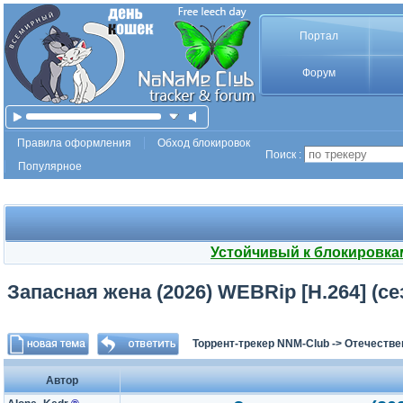
Портал
Форум
Правила оформления
Обход блокировок
Поиск :
Популярное
Устойчивый к блокировка
Запасная жена (2026) WEBRip [H.264] (сез
Торрент-трекер NNM-Club
->
Отечестве
Автор