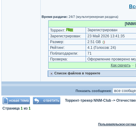
Вс
Время раздачи:
24/7 (мультитрекерная раздача)
[NNMC
Зарегистрирован
Торрент:
Зарегистрирован:
23 Май 2026 13:41:35
Размер:
2.51 GB
(
)
Рейтинг:
4.1
(Голосов:
24
)
Поблагодарили:
71
Проверка:
Оформление проверено мод
Как cкачать
·
Список файлов в торренте
Показать сообщения:
Торрент-трекер NNM-Club
->
Отечестве
Страница
1
из
1
Пользовательское соглаш