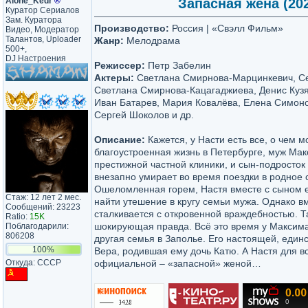
Alone_Kedr
®
Запасная жена (202
Куратор Сериалов
Зам. Куратора
Производство:
Россия | «Свэлл Фильм»
Видео, Модератор
Талантов, Uploader
Жанр:
Мелодрама
500+,
DJ Настроения
Режиссер:
Петр Забелин
Актеры:
Светлана Смирнова-Марцинкевич, Се
Светлана Смирнова-Кацагаджиева, Денис Куз
Иван Батарев, Мария Ковалёва, Елена Симон
Сергей Шоколов и др.
Описание:
Кажется, у Насти есть все, о чем м
благоустроенная жизнь в Петербурге, муж Мак
престижной частной клиники, и сын-подросток
внезапно умирает во время поездки в родное 
Ошеломленная горем, Настя вместе с сыном 
Стаж: 12 лет 2 мес.
найти утешение в кругу семьи мужа. Однако в
Сообщений: 23223
сталкивается с откровенной враждебностью. Т
Ratio:
15K
шокирующая правда. Всё это время у Максима
Поблагодарили:
806208
другая семья в Заполье. Его настоящей, еди
100%
Вера, родившая ему дочь Катю. А Настя для в
Откуда: CCCP
официальной – «запасной» женой…