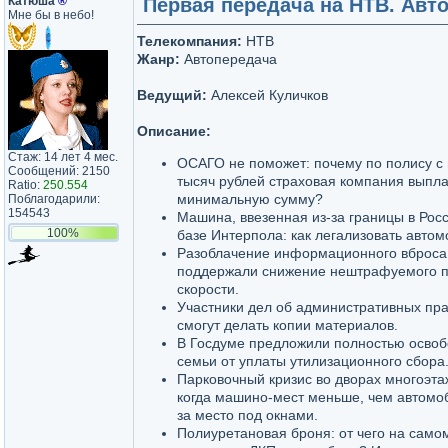
Катюша
®
Первая передача на НТВ. Авто
Мне бы в небо!
Телекомпания:
НТВ
Жанр:
Автопередача
Ведущий:
Алексей Куличков
Описание:
Стаж: 14 лет 4 мес.
ОСАГО не поможет: почему по полису с
Сообщений: 2150
тысяч рублей страховая компания выпл
Ratio:
250.554
минимальную сумму?
Поблагодарили:
154543
Машина, ввезенная из-за границы в Росс
100%
базе Интерпола: как легализовать авто
Разоблачение информационного вброса:
поддержали снижение нештрафуемого 
скорости.
Участники дел об административных пр
смогут делать копии материалов.
В Госдуме предложили полностью освоб
семьи от уплаты утилизационного сбора
Парковочный кризис во дворах многоэтаж
когда машино-мест меньше, чем автомо
за место под окнами.
Полиуретановая броня: от чего на само