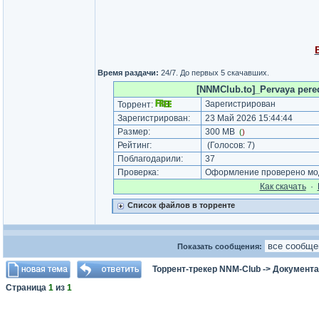
Время раздачи:
24/7. До первых 5 скачавших.
[NNMClub.to]_Pervaya pered
Зарегистрирован
Торрент:
Зарегистрирован:
23 Май 2026 15:44:44
Размер:
300 MB
(
)
Рейтинг:
(Голосов:
7
)
Поблагодарили:
37
Проверка:
Оформление проверено мод
Как cкачать
·
Список файлов в торренте
Показать сообщения:
Торрент-трекер NNM-Club
->
Документа
Страница
1
из
1