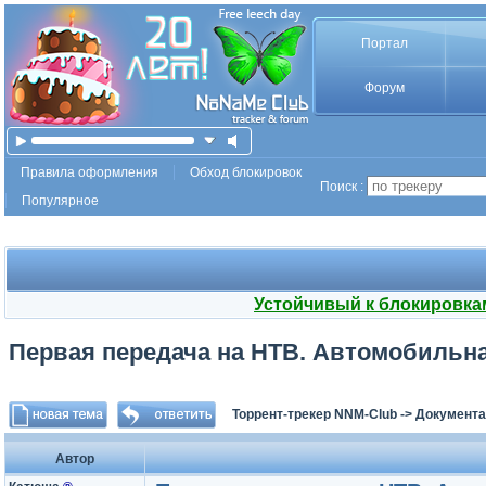
Портал
Форум
Правила оформления
Обход блокировок
Поиск :
Популярное
Устойчивый к блокировка
Первая передача на НТВ. Автомобильная
Торрент-трекер NNM-Club
->
Документа
Автор