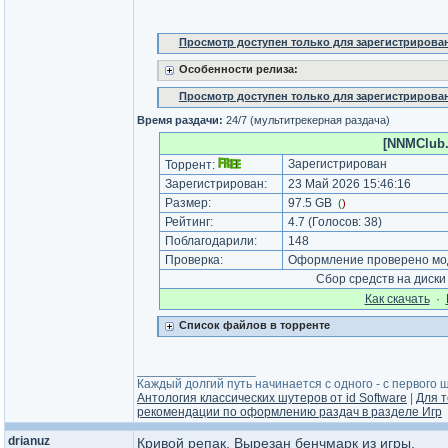
Просмотр доступен только для зарегистрирова
Особенности релиза:
Просмотр доступен только для зарегистрирова
Время раздачи:
24/7 (мультитрекерная раздача)
[NNMClub.
Зарегистрирован
Торрент:
Зарегистрирован:
23 Май 2026 15:46:16
Размер:
97.5 GB
(
)
Рейтинг:
4.7
(Голосов:
38
)
Поблагодарили:
148
Проверка:
Оформление проверено мод
Сбор средств на диск
Как cкачать
·
Список файлов в торренте
_________________
Каждый долгий путь начинается с одного - с первого ша
Антология классических шутеров от id Software
|
Для т
рекомендации по оформлению раздач в разделе Игр
drianuz
Кривой репак. Вырезан бенчмарк из игры.