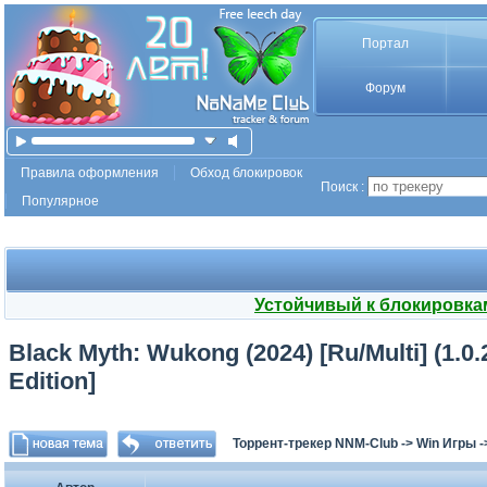
Портал
Форум
Правила оформления
Обход блокировок
Поиск :
Популярное
Устойчивый к блокировка
Black Myth: Wukong (2024) [Ru/Multi] (1.0.
Edition]
Торрент-трекер NNM-Club
->
Win Игры
-