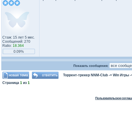
Стаж: 15 лет 5 мес.
Сообщений: 270
Ratio:
18.364
0.09%
Показать сообщения:
Торрент-трекер NNM-Club
->
Win Игры
-
Страница
1
из
1
Пользовательское соглаш