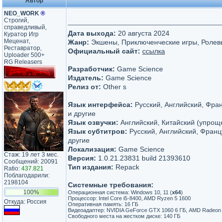
Автор
NEO_WORK
®
Строгий,
справедливый,
Дата выхода:
20 августа 2024
Куратор Игр
Меценат,
Жанр:
Экшены, Приключенческие игры, Ролев
Реставратор,
Официальный сайт:
ссылка
Uploader 500+
RG Releasers
Разработчик:
Game Science
Издатель:
Game Science
Релиз от:
Other s
Язык интерфейса:
Русский, Английский, Фра
и другие
Язык озвучки:
Английский, Китайский (упрощ
Язык субтитров:
Русский, Английский, Франц
другие
Локализация:
Game Science
Стаж: 19 лет 3 мес.
Версия:
1.0.21.23831 build 21393610
Сообщений: 20091
Тип издания:
Repack
Ratio:
437.821
Поблагодарили:
2198104
Системные требования:
100%
Операционная система: Windows 10, 11 (
х64
)
Процессор: Intel Core i5-8400, AMD Ryzen 5 1600
Откуда: Россия
Оперативная память: 16 ГБ
Видеоадаптер: NVIDIA GeForce GTX 1060 6 ГБ, AMD Radeon R
Свободного места на жестком диске: 140 ГБ