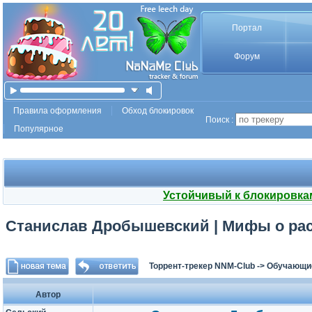
Портал
Форум
Правила оформления
Обход блокировок
Поиск :
Популярное
Устойчивый к блокировка
Станислав Дробышевский | Мифы о раса
Торрент-трекер NNM-Club
->
Обучающи
Автор