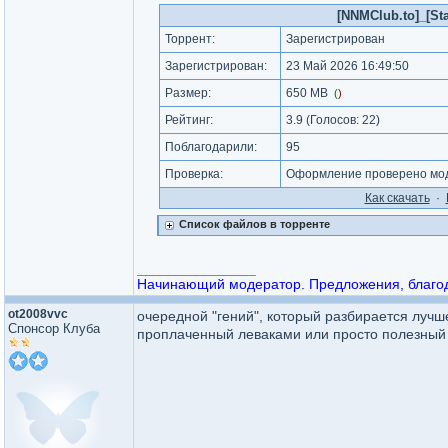
[NNMClub.to]_[Sta
Торрент:
Зарегистрирован
Зарегистрирован:
23 Май 2026 16:49:50
Размер:
650 MB
(
)
Рейтинг:
3.9
(Голосов:
22
)
Поблагодарили:
95
Проверка:
Оформление проверено мод
Как cкачать
·
Список файлов в торренте
_________________
Начинающий модератор. Предложения, благода
ot2008vvc
очередной "гений", который разбирается лучше
Спонсор Клуба
проплаченный леваками или просто полезный