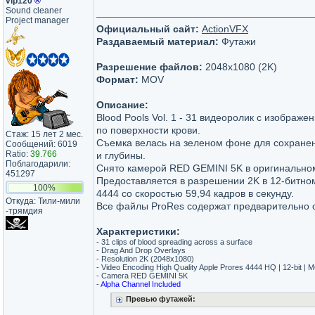
vip120
®
Sound cleaner
Project manager
Официальный сайт:
ActionVFX
Раздаваемый материал:
Футажи
Разрешение файлов:
2048x1080 (2K)
Формат:
MOV
Описание:
Blood Pools Vol. 1 - 31 видеоролик с изображ
по поверхности крови.
Стаж: 15 лет 2 мес.
Съемка велась на зеленом фоне для сохране
Сообщений: 6019
Ratio:
39.766
и глубины.
Поблагодарили:
Снято камерой RED GEMINI 5K в оригинально
451297
Предоставляется в разрешении 2K в 12-битн
100%
4444 со скоростью 59,94 кадров в секунду.
Откуда: Тили-мили​
Все файлы ProRes содержат предварительно 
-трямдия​
Характеристики:
- 31 clips of blood spreading across a surface
- Drag And Drop Overlays
- Resolution 2K (2048x1080)
- Video Encoding High Quality Apple Prores 4444 HQ | 12-bit | 
- Camera RED GEMINI 5K
-
Alpha Channel Included
Превью футажей: