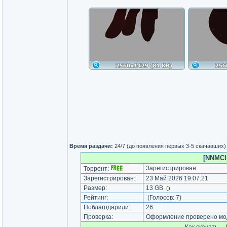
Время раздачи:
24/7 (до появления первых 3-5 скачавших)
[NNMClu
Зарегистрирован
Торрент:
Зарегистрирован:
23 Май 2026 19:07:21
Размер:
13 GB
(
)
Рейтинг:
(Голосов:
7
)
Поблагодарили:
26
Проверка:
Оформление проверено мод