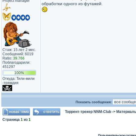
Project manager
обработки одного из футажей.
Стаж: 15 лет 2 мес.
Сообщений: 6019
Ratio:
39.766
Поблагодарили:
451297
100%
Откуда: Тили-мили​
-трямдия​
Показать сообщения:
Торрент-трекер NNM-Club
->
Материалы
Страница
1
из
1
Пользовательское соглаш