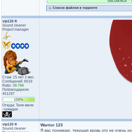
Как cкачать
·
Список файлов в торренте
vip120
®
Sound cleaner
Project manager
Стаж: 15 лет 2 мес.
Сообщений: 6019
Ratio:
39.766
Поблагодарили:
451297
100%
Откуда: Тили-мили​
-трямдия​
vip120
®
Warrior 123
Sound cleaner
Я вас понимаю, текущая кровь это не очень хор