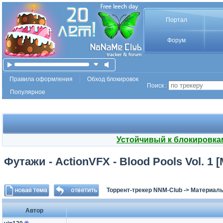
Портал
Форум
Правила оформления
Обход блокировок
Поиск :
Популярное
Устойчивый к блокировка
Футажи - ActionVFX - Blood Pools Vol. 1 
Торрент-трекер NNM-Club
->
Материалы
Автор