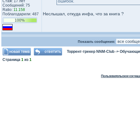
ошибок.
Стаж: 17 лет
Сообщений: 75
Ratio:
11.158
Неслышал, откуда инфа, что за книга ?
Поблагодарили: 487
100%
Показать сообщения:
Торрент-трекер NNM-Club
->
Обучающи
Страница
1
из
1
Пользовательское соглаш