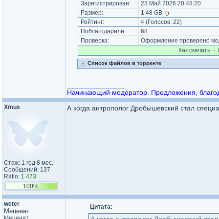
Зарегистрирован:
23 Май 2026 20:48:20
Размер:
1.48 GB
(
)
Рейтинг:
4
(Голосов:
22
)
Поблагодарили:
68
Проверка:
Оформление проверено мод
Как cкачать
·
Список файлов в торренте
_________________
Начинающий модератор. Предложения, благода
Xmus
А когда антрополог Дробышевский стал специ
Стаж: 1 год 8 мес.
Сообщений: 137
Ratio:
1.473
100%
weter
Цитата:
Меценат
Меценат