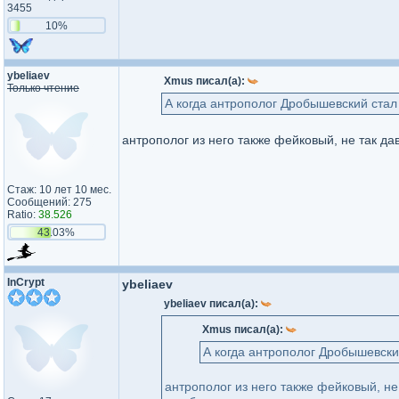
3455
10%
ybeliaev
Xmus писал(а):
Только чтение
А когда антрополог Дробышевский стал
антрополог из него также фейковый, не так д
Стаж: 10 лет 10 мес.
Сообщений: 275
Ratio:
38.526
43.03%
InCrypt
ybeliaev
ybeliaev писал(а):
Xmus писал(а):
А когда антрополог Дробышевски
антрополог из него также фейковый, не