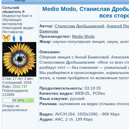
Автор
Сельский
Medio Modo, Станислав Дробы
обыватель
®
всех стор
Модератор Книг и
Обучающих
материалов
Автор:
Станислав Дробышевский
,
Алексей Ре
Новогодний эрудит
Баженова
Реставратор
Производство:
Medio Modo
Жанр:
научно-популярная лекция, наука, ана
Описание:
Сборная лекция с Анной Баженовой, Алексее
Станиславом Дробышевским: «Мозг со всех ст
разберут этот — без сомнения — уникальный о
Мы разберёмся в происхождении, нормально
мозга, а также пройдёмся по возможным пато
Стаж: 17 лет 3 мес.
Сообщений: 2656
Ratio:
1542.737
Продолжительность:
03:10:33
Поблагодарили:
Качество видео:
WEB-DL, PCRec
212889
Язык озвучки:
русский
99.06%
Реклама:
наложение на видео (плашка спонсо
Откуда: из
раскулаченных
Видео:
AVC/H.264, 1920х1080, ~906 Kbps
Аудио:
AAC, 2 ch, 199 Kbps