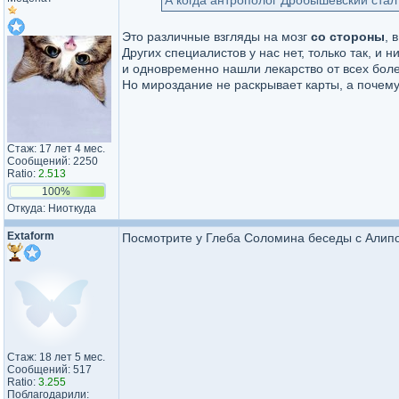
А когда антрополог Дробышевский стал
Это различные взгляды на мозг
со стороны
, 
Других специалистов у нас нет, только так, и
и одновременно нашли лекарство от всех болез
Но мироздание не раскрывает карты, а почему 
Стаж: 17 лет 4 мес.
Сообщений: 2250
Ratio:
2.513
100%
Откуда: Ниоткуда
Extaform
Посмотрите у Глеба Соломина беседы с Алипов
Стаж: 18 лет 5 мес.
Сообщений: 517
Ratio:
3.255
Поблагодарили: