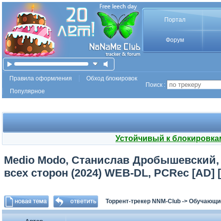
Портал
Форум
Правила оформления
Обход блокировок
Поиск :
Популярное
Устойчивый к блокировка
Medio Modo, Станислав Дробышевский, 
всех сторон (2024) WEB-DL, PCRec [AD] 
Торрент-трекер NNM-Club
->
Обучающи