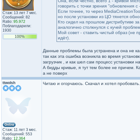
Она, если честно, всего 1 - кривой Mi
говорить с точки зрения "обновления с -
Если точнее, то через MediaCreationToo
Стаж: 13 лет 7 мес.
но после установки из ЦО тянется обн
Сообщений: 82
Ratio:
95.972
Кто сидел на прошлом дистрибутиве за
Поблагодарили:
аналогично столкнулся с кучей проблем
1930
Мой совет - ставить чистый образ (не
100%
идёт).
Данные проблемы была устранена и она не ка
так как эта ошибка возникла во время установк
загрузчик , и как шел сам процесс установки 
А бидды кривые, я тут тем более не причем. К
а не поверх
ttwolsh
Читаю и огорчаюсь. Скачал и хотел пробовать.
Стаж: 11 лет 3 мес.
Сообщений: 553
Ratio:
12.364