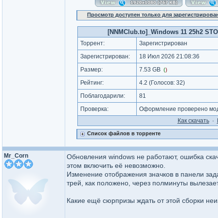
Просмотр доступен только для зарегистрирова
[NNMClub.to]_Windows 11 25h2 STORE (
Торрент:
Зарегистрирован
Зарегистрирован:
18 Июл 2026 21:08:36
Размер:
7.53 GB
(
)
Рейтинг:
4.2
(Голосов:
32
)
Поблагодарили:
81
Проверка:
Оформление проверено мод
Как cкачать
·
Список файлов в торренте
Mr_Corn
Обновления windows не работают, ошибка ска
этом включить её невозможно.
Изменение отображения значков в панели зада
трей, как положено, через полминуты вылезае
Какие ещё сюрпризы ждать от этой сборки неи