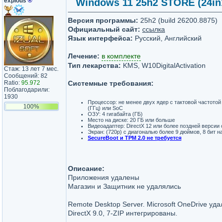
explous
®
Windows 11 25h2 STORE (24in1) 
Версия программы:
25h2 (build 26200.8875)
Официальный сайт:
ссылка
Язык интерфейса:
Русский, Английский
Лечение:
в комплекте
Тип лекарства:
KMS, W10DigitalActivation
Стаж: 13 лет 7 мес.
Сообщений: 82
Ratio:
95.972
Системные требования:
Поблагодарили:
1930
Процессор: не менее двух ядер с тактовой частотой 
100%
(ГГц) или SoC
ОЗУ: 4 гигабайта (ГБ)
Место на диске: 20 ГБ или больше
Видеоадаптер: DirectX 12 или более поздней верси
Экран: (720p) с диагональю более 9 дюймов, 8 бит н
SecureBoot и TPM 2.0 не требуется
Описание:
Приложения удалены
Магазин и Защитник не удалялись
Remote Desktop Server. Microsoft OneDrive уда
DirectX 9.0, 7-ZIP интегрированы.