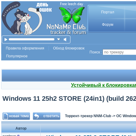
Портал
Форум
Правила оформления
Обход блокировок
Поиск :
Популярное
Устойчивый к блокировка
Windows 11 25h2 STORE (24in1) (build 2620
Торрент-трекер NNM-Club
->
ОС Window
Автор