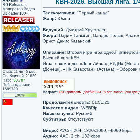
Аlехаndr
®
КВН-2026. Высшая лига. 1/
RG Releasers
Модератор Видео
Телекомпания:
"Первый канал"
Uploader 100+
Жанр:
Юмор
Ведущий:
Дмитрий Хрусталев
Жюри:
Вадим Галыгин, Валдис Пельш, Анатол
Эрнст, Денис Казанский
Описание:
Вторая игра игра одной четвертой
Высшей лиги КВН.
Играют команды: «Лонг-Айленд РУДН» (Москва
(Донецк), «НК Казахстан» (Астана), «Оборович
Стаж: 11 лет 5 мес.
Сообщений: 21820
Ratio:
60.787
Поблагодарили:
1689739
Возраст:
18+
(зрителям, достигшим 18 лет. запрещено для 
100%
Продолжительность:
01:51:29
Качество видео:
WEBRip
Язык озвучки:
Русский
Субтитры:
Отсутствуют
Видео:
AVC/H.264, 1920х1080, ~8060 kbps
Аудио:
AAC, 2 ch, 132 kbps