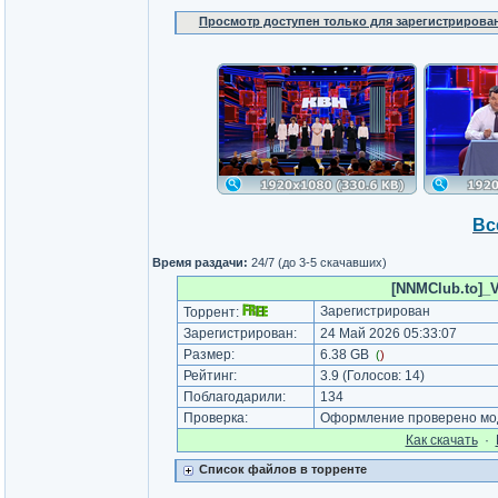
Просмотр доступен только для зарегистрирова
Вс
Время раздачи:
24/7 (до 3-5 скачавших)
[NNMClub.to]_Vt
Зарегистрирован
Торрент:
Зарегистрирован:
24 Май 2026 05:33:07
Размер:
6.38 GB
(
)
Рейтинг:
3.9
(Голосов:
14
)
Поблагодарили:
134
Проверка:
Оформление проверено мод
Как cкачать
·
Список файлов в торренте