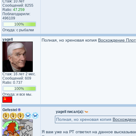
Стаж: 10 лет
Сообщений: 8255
Ratio:
47.259
Поблагодарили:
496109
100%
Откуда: с рыбалки
yagell
Полная, но хреновая копия
Восхождение Плот
Стаж: 16 лет 2 мес.
Сообщений: 609
Ratio: 0.737
100%
Откуда: и все мы.
Gefestel
®
yagell писал(а):
Полная, но хреновая копия
Восхождени
Я вам уже на РТ ответил на данное высказыва