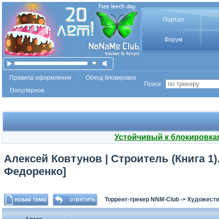
Портал
Форум
Правила оформления
Обход блокировок
Поиск :
Популярное
Устойчивый к блокировка
Алексей Ковтунов | Строитель (Книга 1)
Федоренко]
Торрент-трекер NNM-Club
->
Художеств