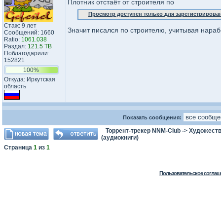
Плотник отстаёт от строителя по
Просмотр доступен только для зарегистрирова
Стаж: 9 лет
Значит писался по строителю, учитывая нараб
Сообщений: 1660
Ratio:
1061.038
Раздал:
121.5 TB
Поблагодарили:
152821
100%
Откуда: Иркутская
область
Показать сообщения:
Торрент-трекер NNM-Club
->
Художеств
(аудиокниги)
Страница
1
из
1
Пользовательское соглаш