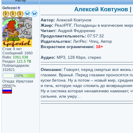
Автор
Gefestel
®
Алексей Ковтунов | 
Автор:
Алексей Ковтунов
Жанр:
РеалРПГ, Попаданцы в магические мир
Читает:
Андрей Федоренко
Продолжительность:
07:57:32
Издательство:
ЛитРес: Чтец, Автор
Возрастное ограничение:
16+
Стаж: 9 лет
Сообщений: 1660
Аудио:
MP3, 128 Kbps, стерео
Ratio:
1061.038
Раздал:
121.5 TB
Поблагодарили:
Описание:
Говорят, перед смертью вся жизнь
152821
глазами. Враньё. Перед глазами проносятся 
100%
куски бетона. Ну а потом – новый мир, средне
Откуда: Иркутская
и печь, которую надо сложить до возвращения 
область
Ну и система которая ненавязчиво намекает, ч
сильнее, или умру…