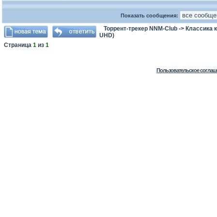
Показать сообщения:
Торрент-трекер NNM-Club
->
Классика 
UHD)
Страница
1
из
1
Пользовательское соглаш