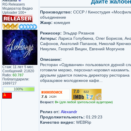
Аlехаndr
®
Дайте жалобн
RG Releasers
Модератор Видео
Производство:
СССР / Киностудия «Мосфиль
Uploader 100+
объединение
Жанр:
комедия
Режиссер:
Эльдар Рязанов
Актеры:
Лариса Голубкина, Олег Борисов, Ан
Сафонов, Анатолий Папанов, Николай Крючко
Никулин, Георгий Вицин, Евгений Моргунов
Описание:
Ресторан «Одуванчик» пользовался дурной сла
Стаж: 11 лет 5 мес.
готовили мерзко, персонал норовил нахамить.
Сообщений: 21820
друзьям удается помочь директору ресторана
Ratio:
60.787
Поблагодарили:
образцовое молодежное кафе...
1689727
100%
7.0
822
/10
Возраст:
0+
(для любой зрительской аудитории)
Релиз от:
Alexandr
Продолжительность:
01:29:23
Качество видео:
WEBRip