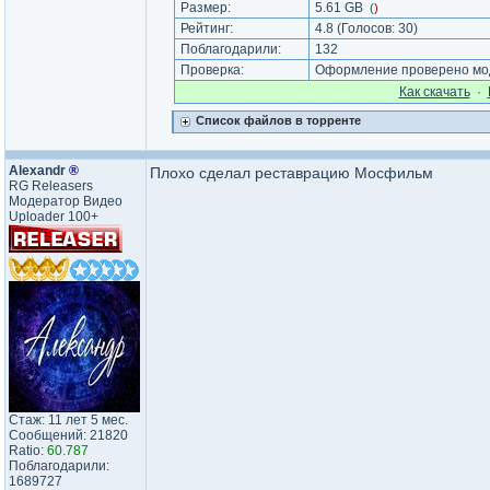
Размер:
5.61 GB
(
)
Рейтинг:
4.8
(Голосов:
30
)
Поблагодарили:
132
Проверка:
Оформление проверено мод
Как cкачать
·
Список файлов в торренте
Аlехаndr
®
Плохо сделал реставрацию Мосфильм
RG Releasers
Модератор Видео
Uploader 100+
Стаж: 11 лет 5 мес.
Сообщений: 21820
Ratio:
60.787
Поблагодарили:
1689727