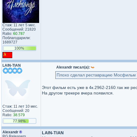
Стаж: 11 лет 5 мес.
Сообщений: 21820
Ratio:
60.787
Поблагодарили:
1689727
100%
LAIN-TIAN
Аlехаndr писал(а):
Плохо сделал реставрацию Мосфильм
Этот фильм есть уже в 4к.2962-2160.так же р
На другом трекере вчера появился.
Стаж: 11 лет 10 мес.
Сообщений: 20
Ratio:
38.579
77.98%
Аlехаndr
®
LAIN-TIAN
RG Releasers