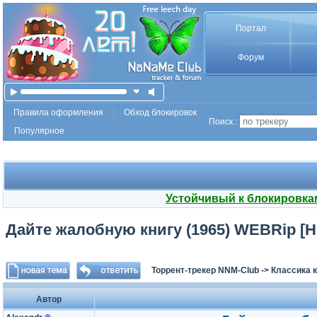
Портал
Форум
Правила оформления
Обход блокировок
Поиск :
Популярное
Устойчивый к блокировка
Дайте жалобную книгу (1965) WEBRip [H.
Торрент-трекер NNM-Club
->
Классика 
Автор