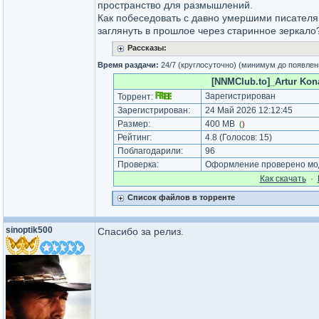
пространство для размышлений.
Как побеседовать с давно умершими писателя
заглянуть в прошлое через старинное зеркало
Рассказы:
Время раздачи:
24/7 (круглосуточно) (минимум до появлен
[NNMClub.to]_Artur Kona
Зарегистрирован
Торрент:
Зарегистрирован:
24 Май 2026 12:12:45
Размер:
400 MB
(
)
Рейтинг:
4.8
(Голосов:
15
)
Поблагодарили:
96
Проверка:
Оформление проверено мод
Как cкачать
·
Список файлов в торренте
sinoptik500
Спасибо за релиз.