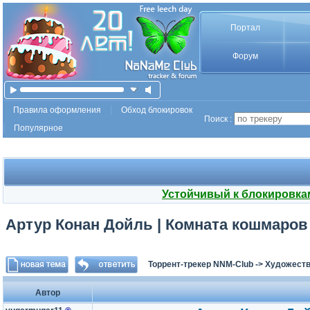
Портал
Форум
Правила оформления
Обход блокировок
Поиск :
Популярное
Устойчивый к блокировка
Артур Конан Дойль | Комната кошмаров (
Торрент-трекер NNM-Club
->
Художеств
Автор