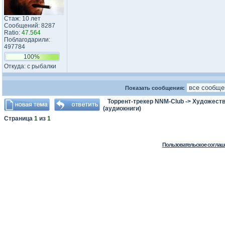
Стаж: 10 лет
Сообщений: 8287
Ratio:
47.564
Поблагодарили:
497784
100%
Откуда: с рыбалки
Показать сообщения:
Торрент-трекер NNM-Club
->
Художеств
(аудиокниги)
Страница
1
из
1
Пользовательское соглаш