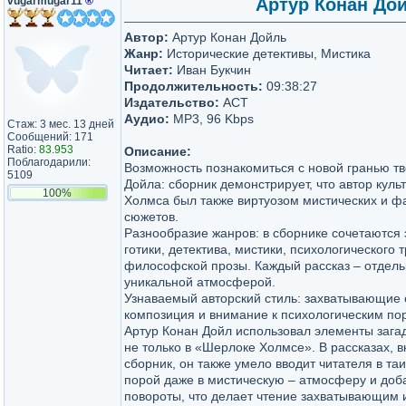
vugarmugar11
®
Артур Конан Дой
Автор:
Артур Конан Дойль
Жанр:
Исторические детективы, Мистика
Читает:
Иван Букчин
Продолжительность:
09:38:27
Издательство:
АСТ
Аудио:
MP3, 96 Kbps
Стаж: 3 мес. 13 дней
Сообщений: 171
Ratio:
83.953
Описание:
Поблагодарили:
Возможность познакомиться с новой гранью т
5109
Дойла: сборник демонстрирует, что автор кул
100%
Холмса был также виртуозом мистических и ф
сюжетов.
Разнообразие жанров: в сборнике сочетаются
готики, детектива, мистики, психологического 
философской прозы. Каждый рассказ – отдель
уникальной атмосферой.
Узнаваемый авторский стиль: захватывающие 
композиция и внимание к психологическим пор
Артур Конан Дойл использовал элементы загад
не только в «Шерлоке Холмсе». В рассказах, в
сборник, он также умело вводит читателя в та
порой даже в мистическую – атмосферу и до
повороты, что делает чтение захватывающим 