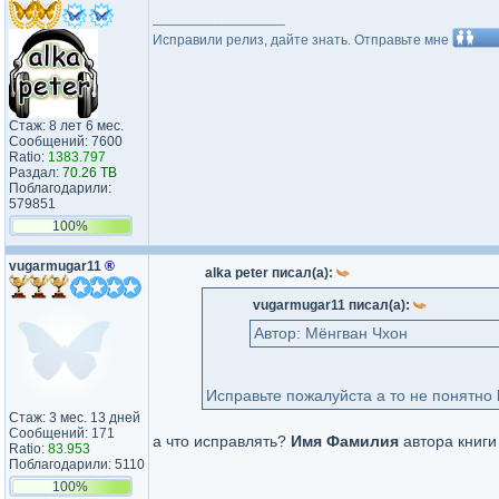
_________________
Исправили релиз, дайте знать. Отправьте мне
Стаж: 8 лет 6 мес.
Сообщений: 7600
Ratio:
1383.797
Раздал:
70.26 TB
Поблагодарили:
579851
100%
vugarmugar11
®
alka peter писал(а):
vugarmugar11 писал(а):
Автор: Мёнгван Чхон
Исправьте пожалуйста а то не понятно
Стаж: 3 мес. 13 дней
Сообщений: 171
а что исправлять?
Имя Фамилия
автора книги
Ratio:
83.953
Поблагодарили: 5110
100%