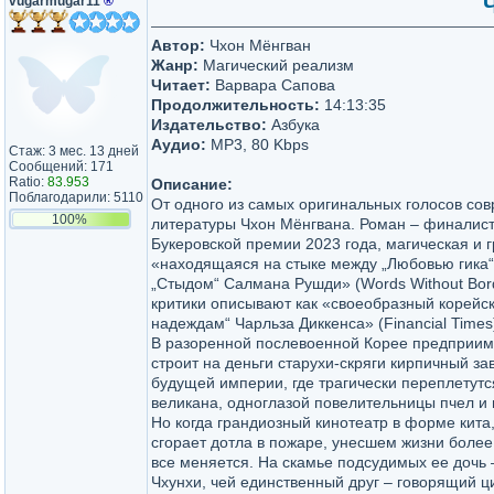
vugarmugar11
®
Ч
Автор:
Чхон Мёнгван
Жанр:
Магический реализм
Читает:
Варвара Сапова
Продолжительность:
14:13:35
Издательство:
Азбука
Аудио:
MP3, 80 Kbps
Стаж: 3 мес. 13 дней
Сообщений: 171
Ratio:
83.953
Описание:
Поблагодарили: 5110
От одного из самых оригинальных голосов со
100%
литературы Чхон Мёнгвана. Роман – финалис
Букеровской премии 2023 года, магическая и г
«находящаяся на стыке между „Любовью гика“
„Стыдом“ Салмана Рушди» (Words Without Bord
критики описывают как «своеобразный корейс
надеждам“ Чарльза Диккенса» (Financial Times
В разоренной послевоенной Корее предприи
строит на деньги старухи-скряги кирпичный з
будущей империи, где трагически переплетутс
великана, одноглазой повелительницы пчел и 
Но когда грандиозный кинотеатр в форме кита,
сгорает дотла в пожаре, унесшем жизни более
все меняется. На скамье подсудимых ее дочь 
Чхунхи, чей единственный друг – говорящий ци