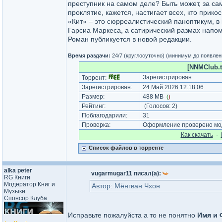
преступник на самом деле? Быть может, за сам
проклятие, кажется, настигает всех, кто прико
«Кит» – это сюрреалистический паноптикум, в
Гарсиа Маркеса, а сатирический размах напо
Роман публикуется в новой редакции.
Время раздачи:
24/7 (круглосуточно) (минимум до появлен
[NNMClub.t
Зарегистрирован
Торрент:
Зарегистрирован:
24 Май 2026 12:18:06
Размер:
488 MB
(
)
Рейтинг:
(Голосов:
2
)
Поблагодарили:
31
Проверка:
Оформление проверено мод
Как cкачать
·
Список файлов в торренте
alka peter
vugarmugar11 писал(а):
RG Книги
Модератор Книг и
Автор: Мёнгван Чхон
Музыки
Спонсор Клуба
Исправьте пожалуйста а то не понятно
Имя и