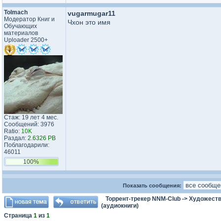
Tolmach
vugarmugar11
Модератор Книг и
Чхон это имя
Обучающих
материалов
Uploader 2500+
Стаж: 19 лет 4 мес.
Сообщений: 3976
Ratio:
10K
Раздал:
2.6326 PB
Поблагодарили:
46011
100%
Показать сообщения:
Торрент-трекер NNM-Club
->
Художеств
(аудиокниги)
Страница
1
из
1