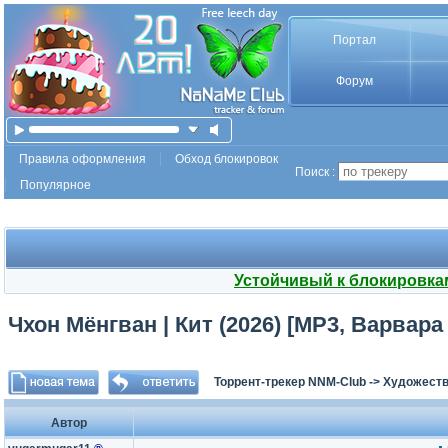
Портал
Форум
Правила оформления
Обход блокировок
Поиск :
Популярное
Устойчивый к блокировка
Чхон Мёнгван | Кит (2026) [MP3, Варвара
Торрент-трекер NNM-Club
->
Художеств
Автор