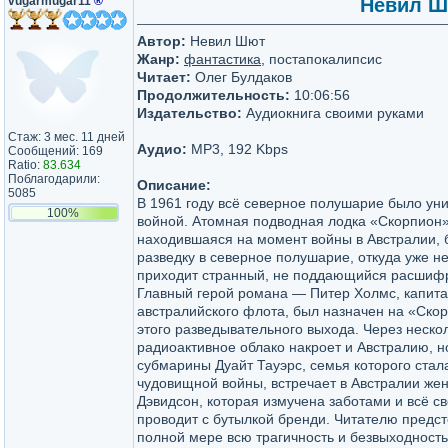
vugarmugar11
®
Невил Шю
Автор:
Невил Шют
Жанр:
фантастика
, постапокалипсис
Читает:
Олег Булдаков
Продолжительность:
10:06:56
Издательство:
Аудиокнига своими руками
Стаж: 3 мес. 11 дней
Аудио:
MP3, 192 Kbps
Сообщений: 169
Ratio:
83.634
Поблагодарили:
Описание:
5085
В 1961 году всё северное полушарие было ун
100%
войной. Атомная подводная лодка «Скорпио
находившаяся на момент войны в Австралии, 
разведку в северное полушарие, откуда уже н
приходит странный, не поддающийся расшифр
Главный герой романа — Питер Холмс, капита
австралийского флота, был назначен на «Ско
этого разведывательного выхода. Через неско
радиоактивное облако накроет и Австралию, 
субмарины Дуайт Тауэрс, семья которого стал
чудовищной войны, встречает в Австралии ж
Дэвидсон, которая измучена заботами и всё с
проводит с бутылкой бренди. Читателю предст
полной мере всю трагичность и безвыходност