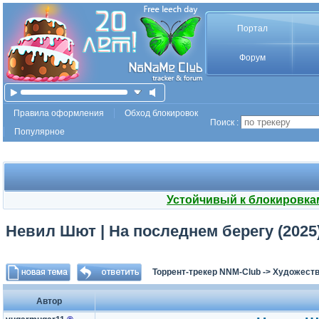
Портал
Форум
Правила оформления
Обход блокировок
Поиск :
Популярное
Устойчивый к блокировка
Невил Шют | На последнем берегу (2025
Торрент-трекер NNM-Club
->
Художеств
Автор