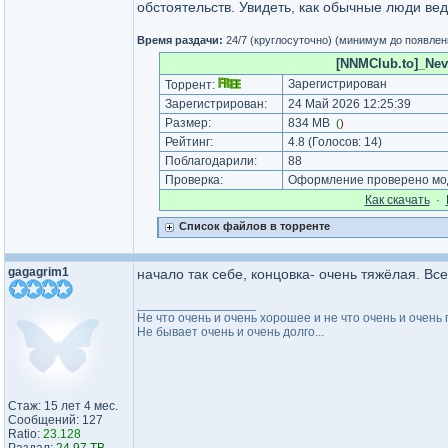
обстоятельств. Увидеть, как обычные люди веду
Время раздачи:
24/7 (круглосуточно) (минимум до появлен
[NNMClub.to]_Nevi
Зарегистрирован
Торрент:
Зарегистрирован:
24 Май 2026 12:25:39
Размер:
834 MB
(
)
Рейтинг:
4.8
(Голосов:
14
)
Поблагодарили:
88
Проверка:
Оформление проверено мод
Как cкачать
·
Список файлов в торренте
gagagrim1
начало так себе, концовка- очень тяжёлая. Вс
_________________
Не что очень и очень хорошее и не что очень и очень
Не бывает очень и очень долго...
Стаж: 15 лет 4 мес.
Сообщений: 127
Ratio:
23.128