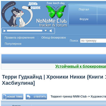
Портал
Форум
Правила оформления
Обход блокировок
Поиск :
Популярное
Устойчивый к блокировка
Терри Гудкайнд | Хроники Никки (Книги 1
Хасбиулина]
Торрент-трекер NNM-Club
->
Художеств