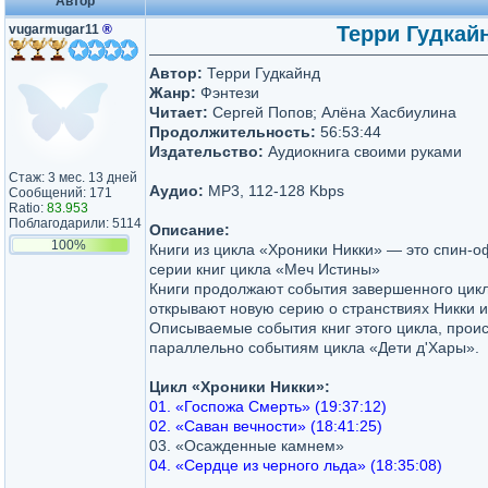
Автор
vugarmugar11
®
Терри Гудкайн
Автор:
Терри Гудкайнд
Жанр:
Фэнтези
Читает:
Сергей Попов; Алёна Хасбиулина
Продолжительность:
56:53:44
Издательство:
Аудиокнига своими руками
Стаж: 3 мес. 13 дней
Аудио:
MP3, 112-128 Kbps
Сообщений: 171
Ratio:
83.953
Поблагодарили: 5114
Описание:
100%
Книги из цикла «Хроники Никки» — это спин
серии книг цикла «Меч Истины»
Книги продолжают события завершенного цикл
открывают новую серию о странствиях Никки и
Описываемые события книг этого цикла, прои
параллельно событиям цикла «Дети д'Хары».
Цикл «Хроники Никки»:
01. «Госпожа Смерть» (19:37:12)
02. «Саван вечности» (18:41:25)
03. «Осажденные камнем»
04. «Сердце из черного льда» (18:35:08)