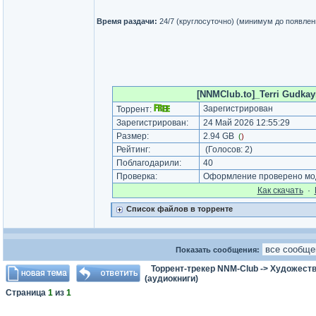
Время раздачи:
24/7 (круглосуточно) (минимум до появлен
[NNMClub.to]_Terri Gudkaynd
Зарегистрирован
Торрент:
Зарегистрирован:
24 Май 2026 12:55:29
Размер:
2.94 GB
(
)
Рейтинг:
(Голосов:
2
)
Поблагодарили:
40
Проверка:
Оформление проверено мод
Как cкачать
·
Список файлов в торренте
Показать сообщения:
Торрент-трекер NNM-Club
->
Художеств
(аудиокниги)
Страница
1
из
1